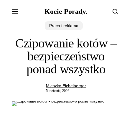
Skip
Menu
Kocie Porady.
to
search
main
Praca i reklama
content
Czipowanie kotów –
bezpieczeństwo
ponad wszystko
Mieszko Eichelberger
5 kwietnia, 2026