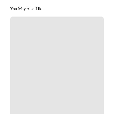
You May Also Like
Kot
zimą
–
jak
zadbać
o
pupila
w
chłodne
miesiące?