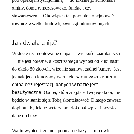
pod opiekę instytucjonalną — do lokalnego schroniska,
gminy, domu tymczasowego, fundacji czy
stowarzyszenia. Obowiązek ten powinien obejmować
również wszelką hodowlę zwierząt udomowionych.
Jak działa chip?
Wkłucie i zamontowanie chipa — wielkości ziarnka ryżu
— nie jest bolesne, a koszt zabiegu wynosi od kilkunastu
do około 50 złotych, więc nie stanowi żadnej bariery. Jest
jednak jeden kluczowy warunek:
samo wszczepienie
chipa bez rejestracji danych w bazie jest
bezużyteczne.
Osoba, która znajdzie Twojego kota, nie
będzie w stanie się z Tobą skontaktować. Dlatego zawsze
dopilnuj, by lekarz weterynarii dokonał wpisu i przesłał
dane do bazy.
Warto wybierać znane i popularne bazy — oto dwie