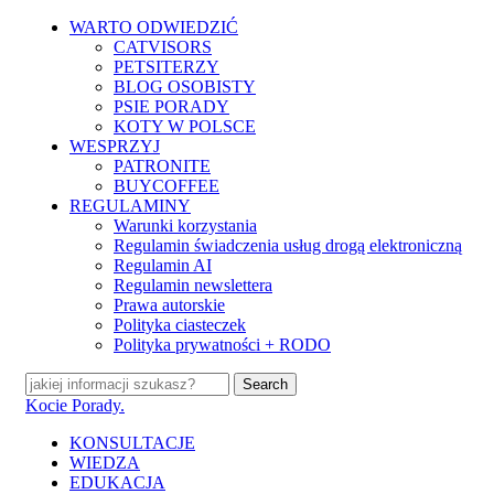
Skip
WARTO ODWIEDZIĆ
to
CATVISORS
main
PETSITERZY
content
BLOG OSOBISTY
PSIE PORADY
KOTY W POLSCE
WESPRZYJ
PATRONITE
BUYCOFFEE
REGULAMINY
Warunki korzystania
Regulamin świadczenia usług drogą elektroniczną
Regulamin AI
Regulamin newslettera
Prawa autorskie
Polityka ciasteczek
Polityka prywatności + RODO
Search
Close
Kocie Porady.
Search
search
Menu
KONSULTACJE
WIEDZA
EDUKACJA