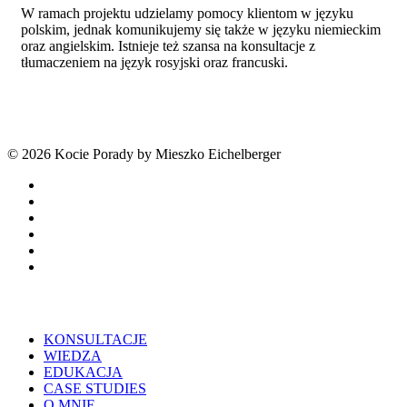
W ramach projektu udzielamy pomocy klientom w języku
polskim, jednak komunikujemy się także w języku niemieckim
oraz angielskim. Istnieje też szansa na konsultacje z
tłumaczeniem na język rosyjski oraz francuski.
© 2026 Kocie Porady by Mieszko Eichelberger
facebook
youtube
tiktok
threads
phone
email
Close
KONSULTACJE
Menu
WIEDZA
EDUKACJA
CASE STUDIES
O MNIE