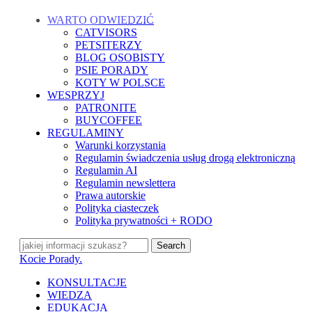
Skip
WARTO ODWIEDZIĆ
to
CATVISORS
main
PETSITERZY
content
BLOG OSOBISTY
PSIE PORADY
KOTY W POLSCE
WESPRZYJ
PATRONITE
BUYCOFFEE
REGULAMINY
Warunki korzystania
Regulamin świadczenia usług drogą elektroniczną
Regulamin AI
Regulamin newslettera
Prawa autorskie
Polityka ciasteczek
Polityka prywatności + RODO
Search
Close
Kocie Porady.
Search
search
Menu
KONSULTACJE
WIEDZA
EDUKACJA