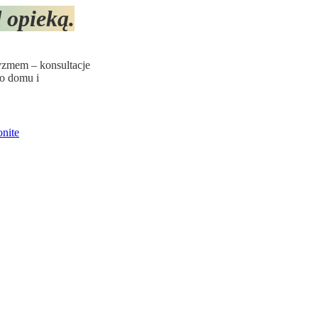
 opieką.
yzmem – konsultacje
go domu i
onite