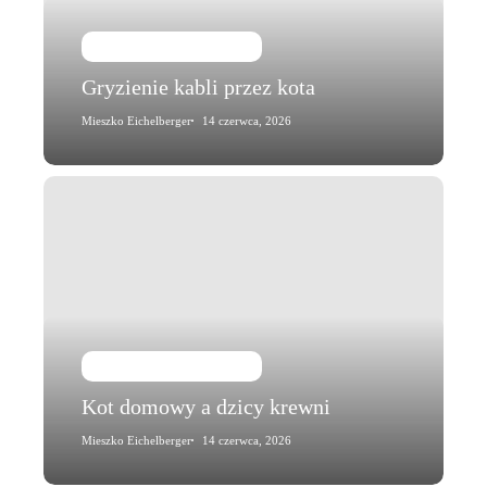
Kot i jego zachowanie
Gryzienie kabli przez kota
Mieszko Eichelberger
14 czerwca, 2026
Kot
domowy
a
dzicy
krewni
Kot i jego zachowanie
Kot domowy a dzicy krewni
Mieszko Eichelberger
14 czerwca, 2026