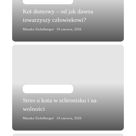
towarzyszy
Kot domowy – od jak dawna
człowiekowi?
towarzyszy człowiekowi?
Mieszko Eichelberger
10 czerwca, 2026
Stres
u
kota
w
schronisku
i
Kot i jego zachowanie
na
Stres u kota w schronisku i na
wolności
wolności
Mieszko Eichelberger
14 czerwca, 2026