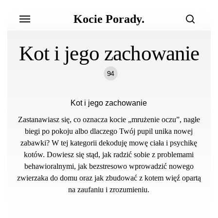
Skip
Menu
Kocie Porady.
to
search
main
content
Kot i jego zachowanie
94
Kot i jego zachowanie
Zastanawiasz się, co oznacza kocie „mrużenie oczu”, nagłe
biegi po pokoju albo dlaczego Twój pupil unika nowej
zabawki? W tej kategorii dekoduję mowę ciała i psychikę
kotów. Dowiesz się stąd, jak radzić sobie z problemami
behawioralnymi, jak bezstresowo wprowadzić nowego
zwierzaka do domu oraz jak zbudować z kotem więź opartą
na zaufaniu i zrozumieniu.