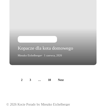
Kopacze
dla
kota
domowego
Kot i jego zachowanie
Kopacze dla kota domowego
Mieszko Eichelberger
1 czerwca, 2026
1
2
3
…
10
Next
© 2026 Kocie Porady by Mieszko Eichelberger