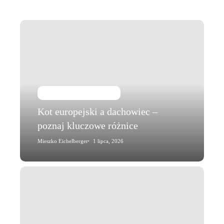
Kot
europejski
a
dachowiec
–
poznaj
Kot i jego zachowanie
kluczowe
Kot europejski a dachowiec –
różnice
poznaj kluczowe różnice
Mieszko Eichelberger
1 lipca, 2026
Kot
wychlapuje
wodę
z
miski