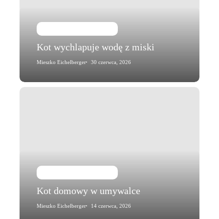
Kot i jego zachowanie
Kot wychlapuje wodę z miski
Mieszko Eichelberger
30 czerwca, 2026
Kot
domowy
w
umywalce
Kot i jego zachowanie
Kot domowy w umywalce
Mieszko Eichelberger
14 czerwca, 2026