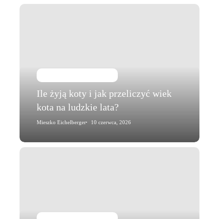
Ile
żyją
koty
i
jak
przeliczyć
Kot i jego zachowanie
wiek
Ile żyją koty i jak przeliczyć wiek
kota
kota na ludzkie lata?
na
ludzkie
Mieszko Eichelberger
10 czerwca, 2026
lata?
Kot
domowy
–
od
jak
dawna
Kot i jego zachowanie