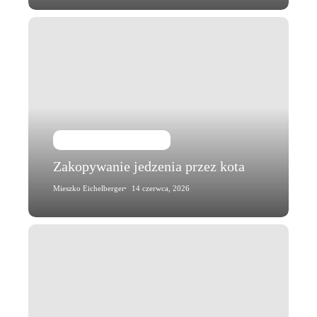
Zakopywanie
jedzenia
przez
kota
Kot i jego zachowanie
Zakopywanie jedzenia przez kota
Mieszko Eichelberger
14 czerwca, 2026
Gryzienie
kabli
przez
kota