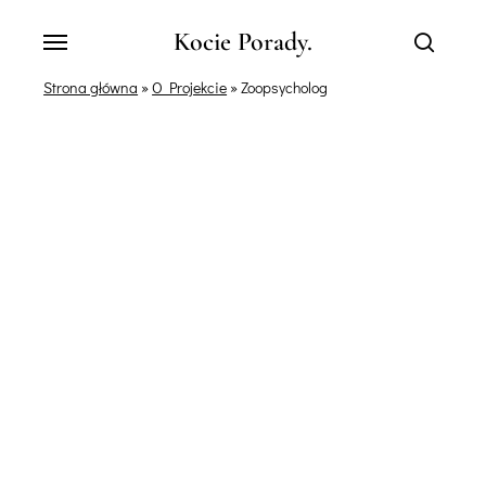
Skip
Menu
Kocie Porady.
to
search
main
Strona główna
»
O Projekcie
»
Zoopsycholog
content