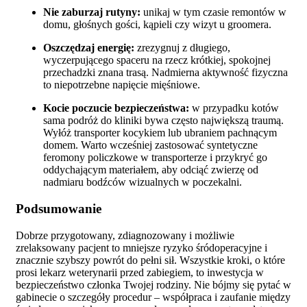
Nie zaburzaj rutyny:
unikaj w tym czasie remontów w
domu, głośnych gości, kąpieli czy wizyt u groomera.
Oszczędzaj energię:
zrezygnuj z długiego,
wyczerpującego spaceru na rzecz krótkiej, spokojnej
przechadzki znana trasą. Nadmierna aktywność fizyczna
to niepotrzebne napięcie mięśniowe.
Kocie poczucie bezpieczeństwa:
w przypadku kotów
sama podróż do kliniki bywa często największą traumą.
Wyłóż transporter kocykiem lub ubraniem pachnącym
domem. Warto wcześniej zastosować syntetyczne
feromony policzkowe w transporterze i przykryć go
oddychającym materiałem, aby odciąć zwierzę od
nadmiaru bodźców wizualnych w poczekalni.
Podsumowanie
Dobrze przygotowany, zdiagnozowany i możliwie
zrelaksowany pacjent to mniejsze ryzyko śródoperacyjne i
znacznie szybszy powrót do pełni sił. Wszystkie kroki, o które
prosi lekarz weterynarii przed zabiegiem, to inwestycja w
bezpieczeństwo członka Twojej rodziny. Nie bójmy się pytać w
gabinecie o szczegóły procedur – współpraca i zaufanie między