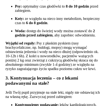
Psy:
optymalny czas głodówki to
8 do 10 godzin
przed
zabiegiem.
Koty:
ze względu na nieco inny metabolizm, bezpieczny
czas to
6 do 8 godzin
.
Woda:
dostęp do świeżej wody można zostawić do
2
godzin przed zabiegiem
, aby zapobiec odwodnieniu.
Wyjątki od reguły:
Psy z płaskim pyskiem (rasy
brachycefaliczne, np. buldogi, mopsy) mogą wymagać
odstawienia jedzenia i wody na nieco dłużej (odpowiednio ok.
10-12h i 6h). Z kolei u noworodków, pacjentów ważących
poniżej 2 kg oraz zwierząt z cukrzycą głodówkę skraca się do
absolutnego minimum (zwykle 1-4 godziny) ze względu na
ryzyko zagrażającego życiu spadku poziomu cukru we krwi.
3. Kontynuacja leczenia – co z lekami
podawanymi na stałe?
Jeśli Twój pupil przyjmuje na stałe leki, nigdy nie odstawiaj ich
na własną rękę. Zazwyczaj przed zabiegiem:
Kontynuujemy podawanie:
leków kardiologicznych,