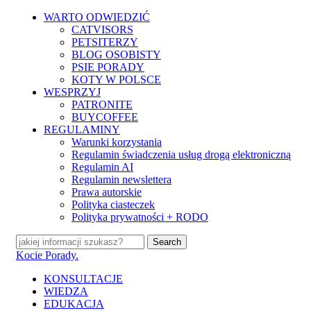
Skip
WARTO ODWIEDZIĆ
to
CATVISORS
main
PETSITERZY
content
BLOG OSOBISTY
PSIE PORADY
KOTY W POLSCE
WESPRZYJ
PATRONITE
BUYCOFFEE
REGULAMINY
Warunki korzystania
Regulamin świadczenia usług drogą elektroniczną
Regulamin AI
Regulamin newslettera
Prawa autorskie
Polityka ciasteczek
Polityka prywatności + RODO
Search
Close
Kocie Porady.
Search
search
Menu
KONSULTACJE
WIEDZA
EDUKACJA