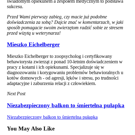
świadomym opiekunem a zespołem medycznym to podstawa
sukcesu.
Przed Wami pierwszy zabieg, czy macie już podobne
doświadczenia za sobą? Dajcie znać w komentarzach, w jaki
sposób pomagacie swoim zwierzętom radzić sobie ze stresem
przed wizytą u weterynarza!
Mieszko Eichelberger
Mieszko Eichelberger to zoopsycholog i certyfikowany
behawiorysta zwierząt z ponad 10-letnim doświadczeniem w
pracy z kotami i ich opiekunami. Specjalizuje się w
diagnozowaniu i korygowaniu problemów behawioralnych u
kotów domowych - od agresji, lęków i stresu, po trudności
adaptacyjne i zaburzenia relacji z człowiekiem.
Next Post
Niezabezpieczony balkon to śmiertelna pułapka
Niezabezpieczony balkon to śmiertelna pułapka
You May Also Like