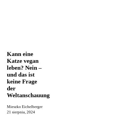
Kann
Praca i
eine
reklama
Katze
vegan
Kann eine
leben?
Katze vegan
Nein
leben? Nein –
–
und
und das ist
das
keine Frage
ist
der
keine
Weltanschauung
Frage
der
Weltanschauung
Mieszko Eichelberger
21 sierpnia, 2024