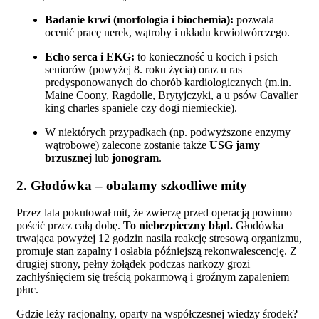
Badanie krwi (morfologia i biochemia):
pozwala
ocenić pracę nerek, wątroby i układu krwiotwórczego.
Echo serca i EKG:
to konieczność u kocich i psich
seniorów (powyżej 8. roku życia) oraz u ras
predysponowanych do chorób kardiologicznych (m.in.
Maine Coony, Ragdolle, Brytyjczyki, a u psów Cavalier
king charles spaniele czy dogi niemieckie).
W niektórych przypadkach (np. podwyższone enzymy
wątrobowe) zalecone zostanie także
USG jamy
brzusznej
lub
jonogram
.
2. Głodówka – obalamy szkodliwe mity
Przez lata pokutował mit, że zwierzę przed operacją powinno
pościć przez całą dobę.
To niebezpieczny błąd.
Głodówka
trwająca powyżej 12 godzin nasila reakcję stresową organizmu,
promuje stan zapalny i osłabia późniejszą rekonwalescencję. Z
drugiej strony, pełny żołądek podczas narkozy grozi
zachłyśnięciem się treścią pokarmową i groźnym zapaleniem
płuc.
Gdzie leży racjonalny, oparty na współczesnej wiedzy środek?