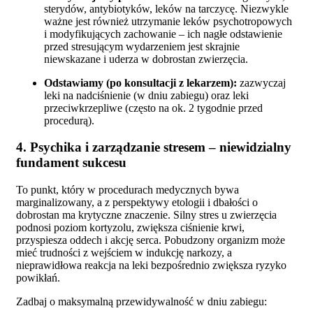
sterydów, antybiotyków, leków na tarczycę. Niezwykle
ważne jest również utrzymanie leków psychotropowych
i modyfikujących zachowanie – ich nagłe odstawienie
przed stresującym wydarzeniem jest skrajnie
niewskazane i uderza w dobrostan zwierzęcia.
Odstawiamy (po konsultacji z lekarzem):
zazwyczaj
leki na nadciśnienie (w dniu zabiegu) oraz leki
przeciwkrzepliwe (często na ok. 2 tygodnie przed
procedurą).
4. Psychika i zarządzanie stresem – niewidzialny
fundament sukcesu
To punkt, który w procedurach medycznych bywa
marginalizowany, a z perspektywy etologii i dbałości o
dobrostan ma krytyczne znaczenie. Silny stres u zwierzęcia
podnosi poziom kortyzolu, zwiększa ciśnienie krwi,
przyspiesza oddech i akcję serca. Pobudzony organizm może
mieć trudności z wejściem w indukcję narkozy, a
nieprawidłowa reakcja na leki bezpośrednio zwiększa ryzyko
powikłań.
Zadbaj o maksymalną przewidywalność w dniu zabiegu: