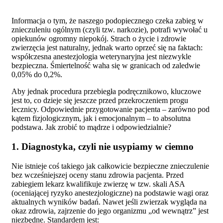
Informacja o tym, że naszego podopiecznego czeka zabieg w
znieczuleniu ogólnym (czyli tzw. narkozie), potrafi wywołać u
opiekunów ogromny niepokój. Strach o życie i zdrowie
zwierzęcia jest naturalny, jednak warto oprzeć się na faktach:
współczesna anestezjologia weterynaryjna jest niezwykle
bezpieczna. Śmiertelność waha się w granicach od zaledwie
0,05% do 0,2%.
Aby jednak procedura przebiegła podręcznikowo, kluczowe
jest to, co dzieje się jeszcze przed przekroczeniem progu
lecznicy. Odpowiednie przygotowanie pacjenta – zarówno pod
kątem fizjologicznym, jak i emocjonalnym – to absolutna
podstawa. Jak zrobić to mądrze i odpowiedzialnie?
1. Diagnostyka, czyli nie usypiamy w ciemno
Nie istnieje coś takiego jak całkowicie bezpieczne znieczulenie
bez wcześniejszej oceny stanu zdrowia pacjenta. Przed
zabiegiem lekarz kwalifikuje zwierzę w tzw. skali ASA
(oceniającej ryzyko anestezjologiczne) na podstawie wagi oraz
aktualnych wyników badań. Nawet jeśli zwierzak wygląda na
okaz zdrowia, zajrzenie do jego organizmu „od wewnątrz” jest
niezbędne. Standardem jest: