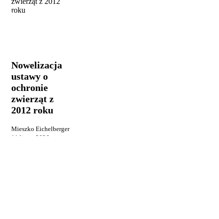
Nowelizacja
Opinie i
ustawy
uwagi
Prawo i
o
ochrona
ochronie
przyrody
zwierząt
z
Nowelizacja
2012
ustawy o
roku
ochronie
zwierząt z
2012 roku
Mieszko Eichelberger
11 lipca, 2026