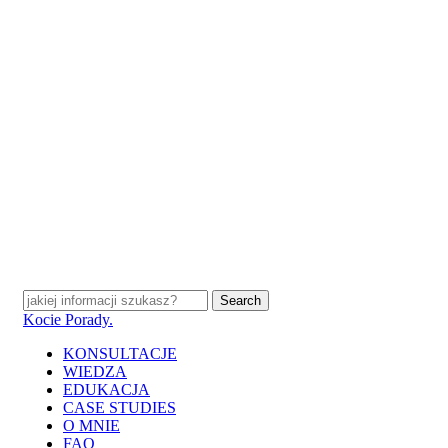
Skip
to
main
content
Search
Close
Kocie Porady.
Search
search
Menu
KONSULTACJE
WIEDZA
EDUKACJA
CASE STUDIES
O MNIE
FAQ