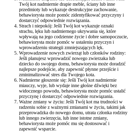
Twój kot nadmiernie drapie meble, ściany lub inne
przedmioty lub wykazuje destrukcyjne zachowanie,
behawiorysta może pomóc zidentyfikować przyczyny i
dostarczyć odpowiednie rozwiązania.
Strach i niepokój: Jeśli Twój kot wykazuje oznaki
strachu, lęku lub nadmiernego ukrywania się, które
wpływają na jego codzienne życie i dobre samopoczucie,
behawiorysta może pomóc w ustaleniu przyczyn i
wprowadzeniu strategii zmniejszających lęk.
Wprowadzenie nowych zwierząt lub członków rodziny:
Jeśli planujesz wprowadzić nowego zwierzaka lub
dziecko do swojego domu, behawiorysta może doradzić
najlepsze podejście, aby zapewnić płynne przejście i
zminimalizować stres dla Twojego kota.
Nadmierne głoszenie się: Jeśli Twój kot nadmiernie
miauczy, wyje, lub wydaje inne głośne dźwięki bez
widocznego powodu, behawiorysta może pomóc ustalić
przyczynę i dostarczyć odpowiednie rozwiązania.
Ważne zmiany w życiu: Jeśli Twój kot ma trudności w
radzeniu sobie z ważnymi zmianami w życiu, takimi jak
przeprowadzka do nowego domu, utrata członka rodziny
lub innego zwierzęcia, lub inne istotne zmiany,
behawiorysta może pomóc mu się dostosować i
zapewnić wsparcie.