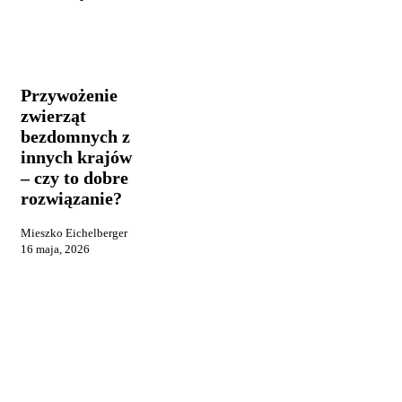
Przywożenie
Praca i
zwierząt
reklama
bezdomnych
z
Przywożenie
innych
zwierząt
krajów
bezdomnych z
–
czy
innych krajów
to
– czy to dobre
dobre
rozwiązanie?
rozwiązanie?
Mieszko Eichelberger
16 maja, 2026