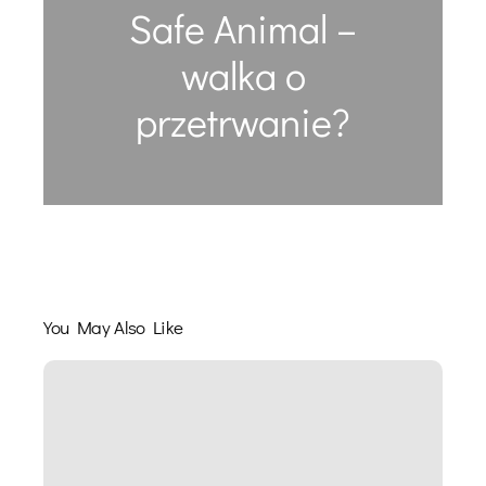
Safe Animal –
walka o
przetrwanie?
You May Also Like
5
wolności
dobrostanu
zwierząt