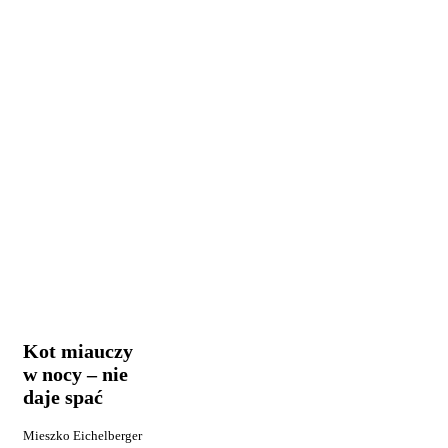
Kot
Kot i jego
miauczy
zachowanie
w
nocy
Kot miauczy
–
w nocy – nie
nie
daje spać
daje
spać
Mieszko Eichelberger