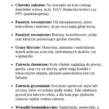
Choroby zakaźne:
Na zewnątrz na kota czekają
śmiertelne wirusy, m.in. FeLV (białaczka kotów) czy
FPV (panleukopenia).
Pasożyty wewnętrzne:
Od toksoplazmozy, przez
kokcydiozę i tasiemce, aż po zwyczajną glistę kocią.
Pasożyty zewnętrzne:
Bolesny świerzbowiec, pchły
oraz kleszcze przenoszące groźne choroby.
Urazy fizyczne:
Skręcenia, złamania i uszkodzenia
tkanek podczas ucieczek, niefortunnych skoków czy
wspinaczki.
Zatrucia chemiczne:
Koty chętnie zaglądają do piwnic,
garaży, szop czy na strychy, gdzie mają kontakt z
toksycznymi olejami, płynami samochodowymi czy
farbami.
Zatrucia gryzoniami:
Kot może upolować mysz lub
szczura, które wcześniej zjadły trutkę. Taki osłabiony
gryzoń jest łatwym celem, a dla kota jego zjedzenie
oznacza ciężkie wtórne zatrucie.
Wypadki komunikacyjne:
Samochody, motocykle, a