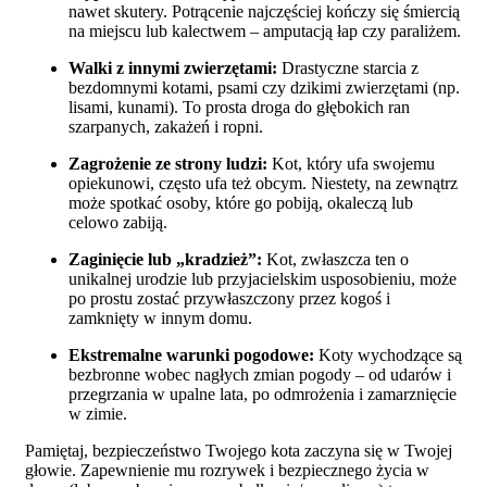
nawet skutery. Potrącenie najczęściej kończy się śmiercią
na miejscu lub kalectwem – amputacją łap czy paraliżem.
Walki z innymi zwierzętami:
Drastyczne starcia z
bezdomnymi kotami, psami czy dzikimi zwierzętami (np.
lisami, kunami). To prosta droga do głębokich ran
szarpanych, zakażeń i ropni.
Zagrożenie ze strony ludzi:
Kot, który ufa swojemu
opiekunowi, często ufa też obcym. Niestety, na zewnątrz
może spotkać osoby, które go pobiją, okaleczą lub
celowo zabiją.
Zaginięcie lub „kradzież”:
Kot, zwłaszcza ten o
unikalnej urodzie lub przyjacielskim usposobieniu, może
po prostu zostać przywłaszczony przez kogoś i
zamknięty w innym domu.
Ekstremalne warunki pogodowe:
Koty wychodzące są
bezbronne wobec nagłych zmian pogody – od udarów i
przegrzania w upalne lata, po odmrożenia i zamarznięcie
w zimie.
Pamiętaj, bezpieczeństwo Twojego kota zaczyna się w Twojej
głowie. Zapewnienie mu rozrywek i bezpiecznego życia w