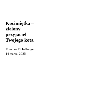
Kocimiętka
Praca i
–
reklama
zielony
przyjaciel
Kocimiętka –
Twojego
zielony
kota
przyjaciel
Twojego kota
Mieszko Eichelberger
14 marca, 2025