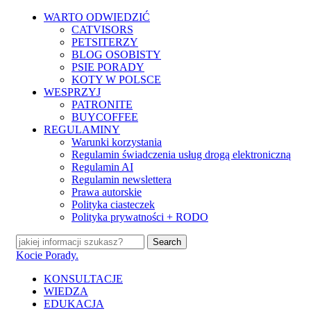
Skip
WARTO ODWIEDZIĆ
to
CATVISORS
main
PETSITERZY
content
BLOG OSOBISTY
PSIE PORADY
KOTY W POLSCE
WESPRZYJ
PATRONITE
BUYCOFFEE
REGULAMINY
Warunki korzystania
Regulamin świadczenia usług drogą elektroniczną
Regulamin AI
Regulamin newslettera
Prawa autorskie
Polityka ciasteczek
Polityka prywatności + RODO
Search
Close
Kocie Porady.
Search
search
Menu
KONSULTACJE
WIEDZA
EDUKACJA