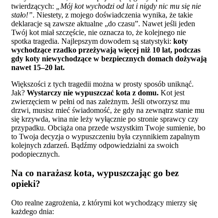
twierdzących:
„Mój kot wychodzi od lat i nigdy nic mu się nie
stało!”
. Niestety, z mojego doświadczenia wynika, że takie
deklaracje są zawsze aktualne „do czasu”. Nawet jeśli jeden
Twój kot miał szczęście, nie oznacza to, że kolejnego nie
spotka tragedia. Najlepszym dowodem są statystyki:
koty
wychodzące rzadko przeżywają więcej niż 10 lat, podczas
gdy koty niewychodzące w bezpiecznych domach dożywają
nawet 15–20 lat.
Większości z tych tragedii można w prosty sposób uniknąć.
Jak?
Wystarczy nie wypuszczać kota z domu.
Kot jest
zwierzęciem w pełni od nas zależnym. Jeśli otworzysz mu
drzwi, musisz mieć świadomość, że gdy na zewnątrz stanie mu
się krzywda, wina nie leży wyłącznie po stronie sprawcy czy
przypadku. Obciąża ona przede wszystkim Twoje sumienie, bo
to Twoja decyzja o wypuszczeniu była czynnikiem zapalnym
kolejnych zdarzeń. Bądźmy odpowiedzialni za swoich
podopiecznych.
Na co narażasz kota, wypuszczając go bez
opieki?
Oto realne zagrożenia, z którymi kot wychodzący mierzy się
każdego dnia: