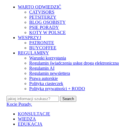
Skip
WARTO ODWIEDZIĆ
to
CATVISORS
main
PETSITERZY
content
BLOG OSOBISTY
PSIE PORADY
KOTY W POLSCE
WESPRZYJ
PATRONITE
BUYCOFFEE
REGULAMINY
Warunki korzystania
Regulamin świadczenia usług drogą elektroniczną
Regulamin AI
Regulamin newslettera
Prawa autorskie
Polityka ciasteczek
Polityka prywatności + RODO
Search
Close
Kocie Porady.
Search
search
Menu
KONSULTACJE
WIEDZA
EDUKACJA