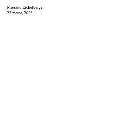
kocie
potrzeby
Mieszko Eichelberger
23 marca, 2026