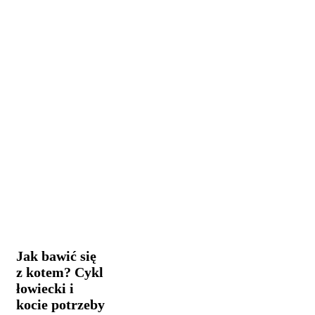
Jak
Praca i
bawić
reklama
się
z
Jak bawić się
kotem?
z kotem? Cykl
Cykl
łowiecki i
łowiecki
i
kocie potrzeby