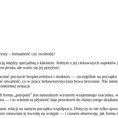
rysty – formalność czy swoboda?
cją między specjalistą a klientem. Jednym z jej ciekawszych aspektów 
 prosta, ale warto się jej przyjrzeć.
iać poczucie bezpieczeństwa i struktury — szczególnie na początku ws
iać otwartość, co w pracy behawiorystycznej bywa bezcenne. Nie istn
konkretnej sytuacji.
ch forma „pan/pani” jest naturalnym wyrazem wzajemnego szacunku, w
a — i to właśnie ta płynność daje przestrzeń do elastycznego działania
anic relacji na samym początku współpracy. Dotyczy to nie tylko sposob
ze omawiam tę kwestię na wstępie — i czasem obserwuję, jak forma na