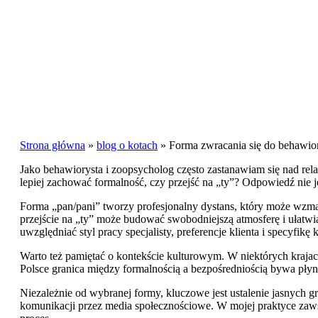
Strona główna
»
blog o kotach
»
Forma zwracania się do behawio
Jako behawiorysta i zoopsycholog często zastanawiam się nad rela
lepiej zachować formalność, czy przejść na „ty”? Odpowiedź nie jest
Forma „pan/pani” tworzy profesjonalny dystans, który może wzmacn
przejście na „ty” może budować swobodniejszą atmosferę i ułatw
uwzględniać styl pracy specjalisty, preferencje klienta i specyfikę 
Warto też pamiętać o kontekście kulturowym. W niektórych kraja
Polsce granica między formalnością a bezpośredniością bywa płynn
Niezależnie od wybranej formy, kluczowe jest ustalenie jasnych gr
komunikacji przez media społecznościowe. W mojej praktyce zaws