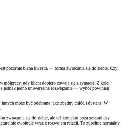
jest pozornie błaha kwestia — forma zwracania się do siebie. Czy
półpracy, gdy klient dopiero oswaja się z sytuacją. Z kolei
ieje jednak jedno uniwersalne rozwiązanie — wybór powinien
 innych może być odebrana jako zbędny chłód i dystans. W
.
u zwracania się do siebie, ale też kontaktu poza sesjami czy
turalnie ewoluuje wraz z rozwojem relacji. To zupełnie normalny