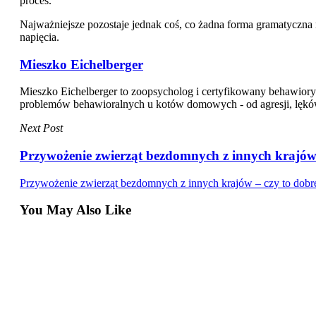
proces.
Najważniejsze pozostaje jednak coś, co żadna forma gramatyczna
napięcia.
Mieszko Eichelberger
Mieszko Eichelberger to zoopsycholog i certyfikowany behawiory
problemów behawioralnych u kotów domowych - od agresji, lęków i 
Next Post
Przywożenie zwierząt bezdomnych z innych krajów 
Przywożenie zwierząt bezdomnych z innych krajów – czy to dobr
You May Also Like