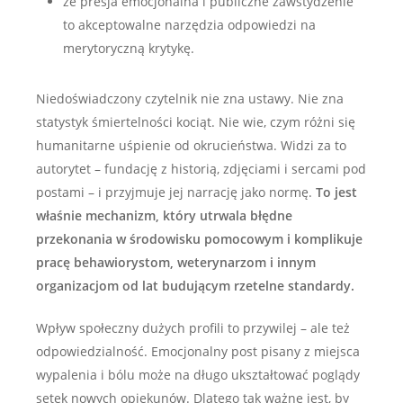
że presja emocjonalna i publiczne zawstydzenie
to akceptowalne narzędzia odpowiedzi na
merytoryczną krytykę.
Niedoświadczony czytelnik nie zna ustawy. Nie zna
statystyk śmiertelności kociąt. Nie wie, czym różni się
humanitarne uśpienie od okrucieństwa. Widzi za to
autorytet – fundację z historią, zdjęciami i serc­ami pod
postami – i przyjmuje jej narrację jako normę.
To jest
właśnie mechanizm, który utrwala błędne
przekonania w środowisku pomocowym i komplikuje
pracę behawiorystom, weterynarzom i innym
organizacjom od lat budującym rzetelne standardy.
Wpływ społeczny dużych profili to przywilej – ale też
odpowiedzialność. Emocjonalny post pisany z miejsca
wypalenia i bólu może na długo ukształtować poglądy
setek nowych opiekunów. Dlatego tak ważne jest, by