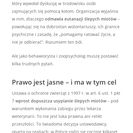
który wywołał dyskusję w środowisku osób
zajmujących się pomocą kotom. Organizacja wyjaśnia
w nim, dlaczego
odmawia eutanazji ślepych miotów
–
powołując się na dobrostan wolontariuszy, ich granice
psychiczne i zasadę, że „pomagamy ratować życie, a
nie je odbierać”. Rozumiem ten ból.
Ale jako behawiorysta i zoopsycholog muszę postawić
kilka trudnych pytań.
Prawo jest jasne – i ma w tym cel
Ustawa o ochronie zwierząt z 1997 r. w art. 6 ust. 1 pkt
7
wprost dopuszcza usypianie ślepych miotów
– pod
warunkiem wykonania zabiegu przez lekarza
weterynarii. To nie jest luka prawna ani relikt
przeszłości. To świadoma decyzja ustawodawcy,
oparta na realiach: w Polsce rodzi się rocznie kilkaset