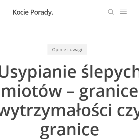
Skip
Menu
Kocie Porady.
to
search
main
content
Opinie i uwagi
Usypianie ślepyc
miotów – granice
wytrzymałości cz
granice