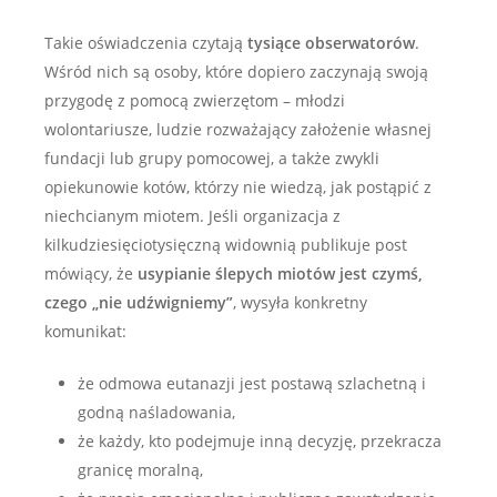
Takie oświadczenia czytają
tysiące obserwatorów
.
Wśród nich są osoby, które dopiero zaczynają swoją
przygodę z pomocą zwierzętom – młodzi
wolontariusze, ludzie rozważający założenie własnej
fundacji lub grupy pomocowej, a także zwykli
opiekunowie kotów, którzy nie wiedzą, jak postąpić z
niechcianym miotem. Jeśli organizacja z
kilkudziesięciotysięczną widownią publikuje post
mówiący, że
usypianie ślepych miotów jest czymś,
czego „nie udźwigniemy”
, wysyła konkretny
komunikat:
że odmowa eutanazji jest postawą szlachetną i
godną naśladowania,
że każdy, kto podejmuje inną decyzję, przekracza
granicę moralną,