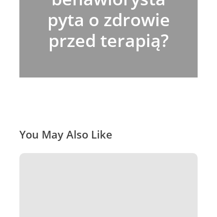
pyta o zdrowie
przed terapią?
You May Also Like
Polecane
książki
dla
behawiorystów
i