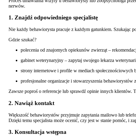
Proces umawiania wizyty u behawiorysty lub zoopsychologa przebie
nerwów.
1. Znajdź odpowiedniego specjalistę
Nie każdy behawiorysta pracuje z każdym gatunkiem. Szukając pomoc
Gdzie szukać?
polecenia od znajomych opiekunów zwierząt – rekomendacja 
gabinet weterynaryjny – zapytaj swojego lekarza weterynari
strony internetowe i profile w mediach społecznościowych 
profesjonalne organizacje i stowarzyszenia behawiorystów 
Zawsze poproś o referencje lub sprawdź opinie innych klientów. To
2. Nawiąż kontakt
Większość behawiorystów przyjmuje zapytania mailowo lub telefon
Dzięki temu specjalista może ocenić, czy jest w stanie pomóc, i
3. Konsultacja wstępna