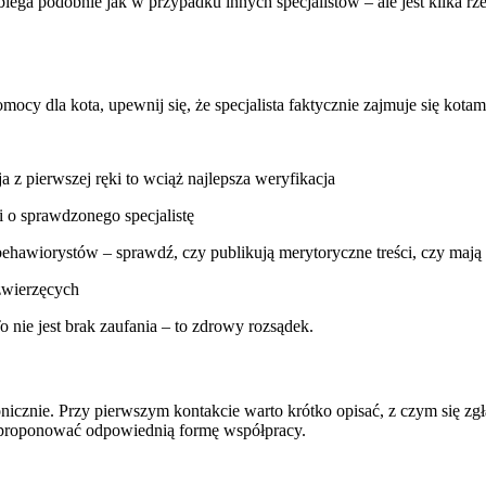
ga podobnie jak w przypadku innych specjalistów – ale jest kilka rzec
y dla kota, upewnij się, że specjalista faktycznie zajmuje się kotami 
z pierwszej ręki to wciąż najlepsza weryfikacja
i o sprawdzonego specjalistę
behawiorystów – sprawdź, czy publikują merytoryczne treści, czy mają
zwierzęcych
 nie jest brak zaufania – to zdrowy rozsądek.
icznie. Przy pierwszym kontakcie warto krótko opisać, z czym się zgła
 zaproponować odpowiednią formę współpracy.