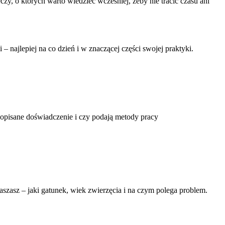
zy, o których warto wiedzieć wcześniej, żeby nie tracić czasu ani
– najlepiej na co dzień i w znaczącej części swojej praktyki.
 opisane doświadczenie i czy podają metody pracy
szasz – jaki gatunek, wiek zwierzęcia i na czym polega problem.