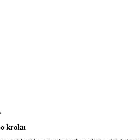
?
po kroku