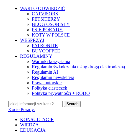
Skip
WARTO ODWIEDZIĆ
to
CATVISORS
main
PETSITERZY
content
BLOG OSOBISTY
PSIE PORADY
KOTY W POLSCE
WESPRZYJ
PATRONITE
BUYCOFFEE
REGULAMINY
Warunki korzystania
Regulamin świadczenia usług drogą elektroniczną
Regulamin AI
Regulamin newslettera
Prawa autorskie
Polityka ciasteczek
Polityka prywatności + RODO
Search
Close
Kocie Porady.
Search
search
Menu
KONSULTACJE
WIEDZA
EDUKACJA