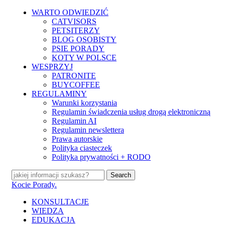
Skip
WARTO ODWIEDZIĆ
to
CATVISORS
main
PETSITERZY
content
BLOG OSOBISTY
PSIE PORADY
KOTY W POLSCE
WESPRZYJ
PATRONITE
BUYCOFFEE
REGULAMINY
Warunki korzystania
Regulamin świadczenia usług drogą elektroniczną
Regulamin AI
Regulamin newslettera
Prawa autorskie
Polityka ciasteczek
Polityka prywatności + RODO
Search
Close
Kocie Porady.
Search
search
Menu
KONSULTACJE
WIEDZA
EDUKACJA