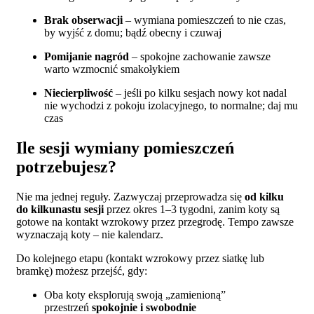
Brak obserwacji
– wymiana pomieszczeń to nie czas,
by wyjść z domu; bądź obecny i czuwaj
Pomijanie nagród
– spokojne zachowanie zawsze
warto wzmocnić smakołykiem
Niecierpliwość
– jeśli po kilku sesjach nowy kot nadal
nie wychodzi z pokoju izolacyjnego, to normalne; daj mu
czas
Ile sesji wymiany pomieszczeń
potrzebujesz?
Nie ma jednej reguły. Zazwyczaj przeprowadza się
od kilku
do kilkunastu sesji
przez okres 1–3 tygodni, zanim koty są
gotowe na kontakt wzrokowy przez przegrodę. Tempo zawsze
wyznaczają koty – nie kalendarz.
Do kolejnego etapu (kontakt wzrokowy przez siatkę lub
bramkę) możesz przejść, gdy:
Oba koty eksplorują swoją „zamienioną”
przestrzeń
spokojnie i swobodnie