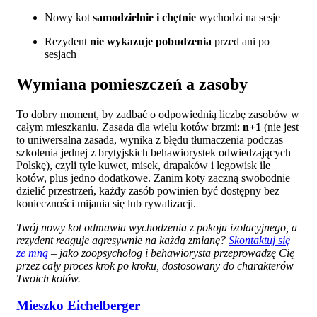
Nowy kot
samodzielnie i chętnie
wychodzi na sesje
Rezydent
nie wykazuje pobudzenia
przed ani po
sesjach
Wymiana pomieszczeń a zasoby
To dobry moment, by zadbać o odpowiednią liczbę zasobów w
całym mieszkaniu. Zasada dla wielu kotów brzmi:
n+1
(nie jest
to uniwersalna zasada, wynika z błędu tłumaczenia podczas
szkolenia jednej z brytyjskich behawiorystek odwiedzających
Polskę), czyli tyle kuwet, misek, drapaków i legowisk ile
kotów, plus jedno dodatkowe. Zanim koty zaczną swobodnie
dzielić przestrzeń, każdy zasób powinien być dostępny bez
konieczności mijania się lub rywalizacji.
Twój nowy kot odmawia wychodzenia z pokoju izolacyjnego, a
rezydent reaguje agresywnie na każdą zmianę?
Skontaktuj się
ze mną
– jako zoopsycholog i behawiorysta przeprowadzę Cię
przez cały proces krok po kroku, dostosowany do charakterów
Twoich kotów.
Mieszko Eichelberger