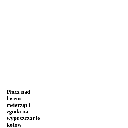
Płacz
Opinie i uwagi
nad
losem
Płacz nad
zwierząt
losem
i
zwierząt i
zgoda
na
zgoda na
wypuszczanie
wypuszczanie
kotów
kotów