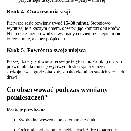
przyciśnięte uszy, nieruchome wpatrywanie się?
Krok 4: Czas trwania sesji
Pierwsze sesje powinny trwać
15–30 minut
. Stopniowo
wydłużaj je z każdym dniem, obserwując komfort obu kotów.
Nie musisz przeprowadzać wymiany codziennie – lepiej robić
to regularnie, ale bez pośpiechu.
Krok 5: Powrót na swoje miejsca
Po sesji każdy kot wraca na swoje terytorium. Zamknij drzwi i
pozwól obu kotom się wyciszyć. Jeśli sesja przebiegła
spokojnie – nagrodź oba koty smakołykami po swoich stronach
drzwi.
Co obserwować podczas wymiany
pomieszczeń?
Reakcje pozytywne:
Swobodne węszenie po całym mieszkaniu
Ocieranie policzkami o meble i ościeżnice (znaczenie