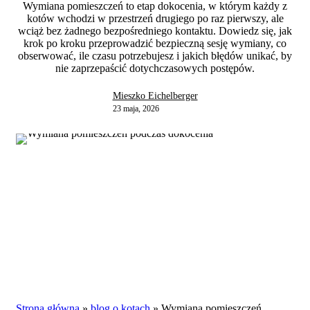
Wymiana pomieszczeń to etap dokocenia, w którym każdy z
kotów wchodzi w przestrzeń drugiego po raz pierwszy, ale
wciąż bez żadnego bezpośredniego kontaktu. Dowiedz się, jak
krok po kroku przeprowadzić bezpieczną sesję wymiany, co
obserwować, ile czasu potrzebujesz i jakich błędów unikać, by
nie zaprzepaścić dotychczasowych postępów.
Mieszko Eichelberger
23 maja, 2026
Strona główna
»
blog o kotach
»
Wymiana pomieszczeń