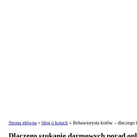
Strona główna
»
blog o kotach
»
Behawiorysta kotów – dlaczego k
Dlaczego szukanie darmowych porad onli