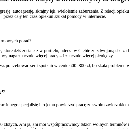
sję, autoagresję, skrajny lęk, wieloletnie zaburzenia. Z relacji opieku
ą – przez cały ten czas opiekun szukał pomocy w internecie.
 darmowych porad?
, które dziś zostajesz w portfelu, uderzą w Ciebie ze zdwojoną siłą za 
y wymaga znacznie więcej pracy – i znacznie więcej pieniędzy.
esz potrzebować serii spotkań w cenie 600–800 zł, bo skala problemu 
w”
ć innego specjalistę i to jemu powierzyć pracę ze swoim zwierzakiem
00 złotych. Ani ja, ani moi współpracownicy takich wolnych terminów 