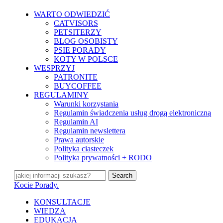
Skip
WARTO ODWIEDZIĆ
to
CATVISORS
main
PETSITERZY
content
BLOG OSOBISTY
PSIE PORADY
KOTY W POLSCE
WESPRZYJ
PATRONITE
BUYCOFFEE
REGULAMINY
Warunki korzystania
Regulamin świadczenia usług drogą elektroniczną
Regulamin AI
Regulamin newslettera
Prawa autorskie
Polityka ciasteczek
Polityka prywatności + RODO
Search
Close
Kocie Porady.
Search
search
Menu
KONSULTACJE
WIEDZA
EDUKACJA