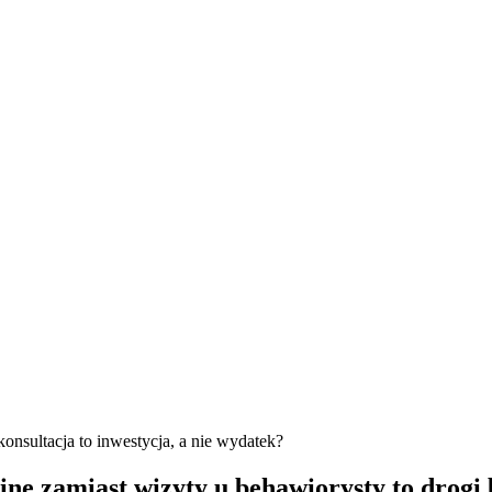
onsultacja to inwestycja, a nie wydatek?
ne zamiast wizyty u behawiorysty to drogi 