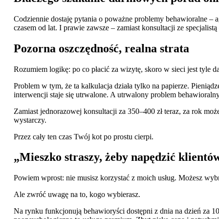
Codziennie dostaję pytania o poważne problemy behawioralne – agre
czasem od lat. I prawie zawsze – zamiast konsultacji ze specjalist
Pozorna oszczędność, realna strata
Rozumiem logikę: po co płacić za wizytę, skoro w sieci jest tyle
Problem w tym, że ta kalkulacja działa tylko na papierze. Pieniądze
interwencji staje się utrwalone. A utrwalony problem behawioraln
Zamiast jednorazowej konsultacji za 350–400 zł teraz, za rok moż
wystarczy.
Przez cały ten czas Twój kot po prostu cierpi.
„Mieszko straszy, żeby napędzić klientó
Powiem wprost: nie musisz korzystać z moich usług. Możesz wybra
Ale zwróć uwagę na to, kogo wybierasz.
Na rynku funkcjonują behawioryści dostępni z dnia na dzień za 1