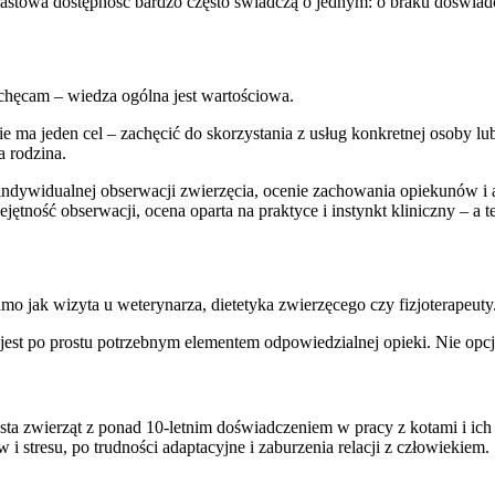
astowa dostępność bardzo często świadczą o jednym: o braku doświadc
iechęcam – wiedza ogólna jest wartościowa.
ie ma jeden cel – zachęcić do skorzystania z usług konkretnej osoby l
 rodzina.
indywidualnej obserwacji zwierzęcia, ocenie zachowania opiekunów i 
jętność obserwacji, ocena oparta na praktyce i instynkt kliniczny – a 
o jak wizyta u weterynarza, dietetyka zwierzęcego czy fizjoterapeuty
jest po prostu potrzebnym elementem odpowiedzialnej opieki. Nie opcj
sta zwierząt z ponad 10-letnim doświadczeniem w pracy z kotami i ich
stresu, po trudności adaptacyjne i zaburzenia relacji z człowiekiem.