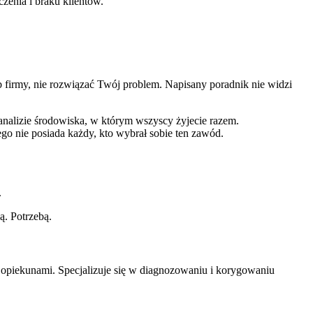
zenia i braku klientów.
ub firmy, nie rozwiązać Twój problem. Napisany poradnik nie widzi
analizie środowiska, w którym wszyscy żyjecie razem.
tego nie posiada każdy, kto wybrał sobie ten zawód.
.
ą. Potrzebą.
 opiekunami. Specjalizuje się w diagnozowaniu i korygowaniu