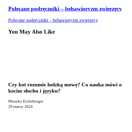
Polecane podręczniki – behawioryzm zwierzęcy
Polecane podręczniki – behawioryzm zwierzęcy
You May Also Like
Czy
Praca i reklama
kot
rozumie
Czy kot rozumie ludzką mowę? Co nauka mówi o
ludzką
kocim słuchu i języku?
mowę?
Co
Mieszko Eichelberger
nauka
29 marca, 2024
mówi
o
kocim
słuchu
i