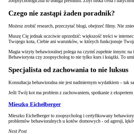
zoopsychologiczna to usługa premium. Zbyt niska cena i natychmi
Czego nie zastąpi żaden poradnik?
Możesz zrobić research, przeczytać blogi, obejrzeć filmy. Nie zn
Muszę Cię jednak uczciwie uprzedzić: większość treści w internec
Twojego kota, Ciebie ani warunków, w których funkcjonuje Twoja
Magia wizyty behawioralnej polega na czymś zupełnie innym: na 
Behawiorysta czy zoopsycholog to nie tylko kurs i książki. To umie
Specjalista od zachowania to nie luksus
Konsultacja behawioralna nie jest nadmiernym wydatkiem – tak sam
Jeśli Twój kot ma problem z zachowaniem, spotkanie z ekspertem 
Mieszko Eichelberger
Mieszko Eichelberger to zoopsycholog i certyfikowany behawiory
problemów behawioralnych u kotów domowych - od agresji, lęków i 
Next Post