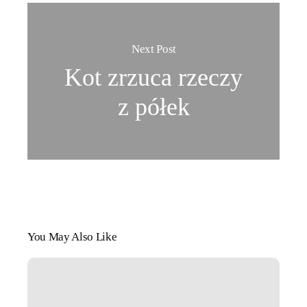
Next Post
Kot zrzuca rzeczy
z półek
You May Also Like
Czy
można
budzić