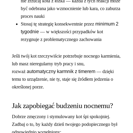
nie zrzucaj kota z łóżka — każda z tych reakcji może
być odebrana jako wzmocnienie lub kara, co zaburza
proces nauki
Stosuj tę strategię konsekwentnie przez
minimum 2
tygodnie
— w większości przypadków kot
rezygnuje z problematycznego zachowania
Jeśli twój kot rzeczywiście potrzebuje nocnego karmienia,
lub masz nieregularny tryb pracy i snu,
rozważ
automatyczny karmnik z timerem
— dzięki
temu to urządzenie, nie ty, staje się źródłem jedzenia o
określonej porze.
Jak zapobiegać budzeniu nocnemu?
Dobrze zmęczony i stymulowany kot śpi spokojniej.
Zadbaj o to, by każdy dzień twojego podopiecznego był
odpowiednio wypełniony: