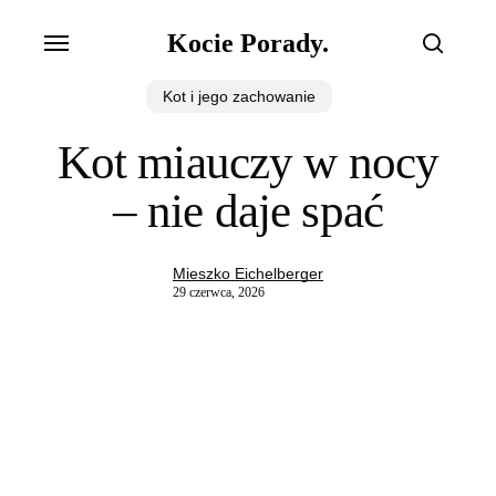
Skip
Menu
Kocie Porady.
to
search
main
Kot i jego zachowanie
content
Kot miauczy w nocy
– nie daje spać
Mieszko Eichelberger
29 czerwca, 2026