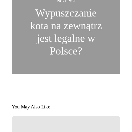
Next Post
Wypuszczanie
kota na zewnątrz
jest legalne w
Polsce?
You May Also Like
Ile
wody