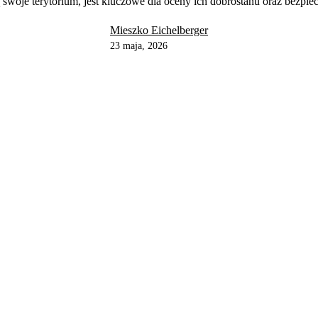
ą swoje terytorium, jest kluczowe dla oceny ich dobrostanu oraz bezpie
Mieszko Eichelberger
23 maja, 2026