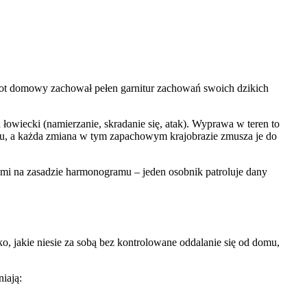
Kot domowy zachował pełen garnitur zachowań swoich dzikich
łowiecki (namierzanie, skradanie się, atak). Wyprawa w teren to
czu, a każda zmiana w tym zapachowym krajobrazie zmusza je do
ikami na zasadzie harmonogramu – jeden osobnik patroluje dany
o, jakie niesie za sobą bez kontrolowane oddalanie się od domu,
iają: