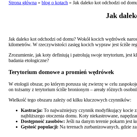
Strona główna
»
blog o kotach
»
Jak daleko kot odchodzi od dom
Jak dale
Jak daleko kot odchodzi od domu? Wokół kocich wędrówek narosło 
kilometrów. W rzeczywistości zasięg kocich wypraw jest ściśle re
Zrozumienie, jak koty definiują i patrolują swoje terytorium, j
badania etologiczne?
Terytorium domowe a promień wędrówek
W etologii obszar, po którym porusza się zwierzę w celu zaspoko
on tożsamy z terytorium ściśle bronionym – areały różnych osobni
Wielkość tego obszaru zależy od kilku kluczowych czynników:
Kastracja:
To najważniejszy czynnik modyfikujący kocie z
najbliższego otoczenia domu. Koty niekastrowane, napędzane
Dostępność zasobów:
Jeśli na danym terenie pokarm jest 
Gęstość populacji:
Na terenach zurbanizowanych, gdzie zag