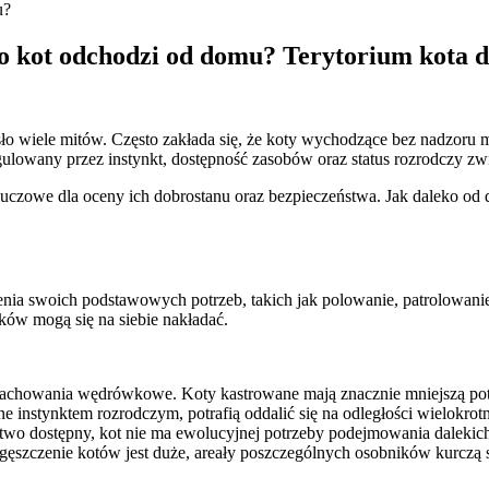
u?
ko kot odchodzi od domu? Terytorium kota
wiele mitów. Często zakłada się, że koty wychodzące bez nadzoru mus
gulowany przez instynkt, dostępność zasobów oraz status rozrodczy zwi
est kluczowe dla oceny ich dobrostanu oraz bezpieczeństwa. Jak dalek
jenia swoich podstawowych potrzeb, takich jak polowanie, patrolowanie
ków mogą się na siebie nakładać.
achowania wędrówkowe. Koty kastrowane mają znacznie mniejszą potrz
 instynktem rozrodczym, potrafią oddalić się na odległości wielokrot
łatwo dostępny, kot nie ma ewolucyjnej potrzeby podejmowania dalek
ęszczenie kotów jest duże, areały poszczególnych osobników kurczą s