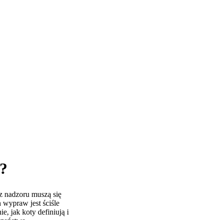
u?
z nadzoru muszą się
 wypraw jest ściśle
, jak koty definiują i