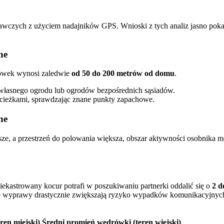
awczych z użyciem nadajników GPS. Wnioski z tych analiz jasno poka
ne
rówek wynosi zaledwie
od 50 do 200 metrów od domu
.
własnego ogrodu lub ogrodów bezpośrednich sąsiadów.
i ścieżkami, sprawdzając znane punkty zapachowe.
ane
e, a przestrzeń do polowania większa, obszar aktywności osobnika mo
iekastrowany kocur potrafi w poszukiwaniu partnerki oddalić się o
2 d
ekie wyprawy drastycznie zwiększają ryzyko wypadków komunikacyjnych,
ren miejski)
Średni promień wędrówki (teren wiejski)