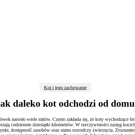
Kot i jego zachowanie
ak daleko kot odchodzi od dom
wek narosło wiele mitów. Często zakłada się, że koty wychodzące be
rzają codziennie dziesiątki kilometrów. W rzeczywistości zasięg kocich
ynkt, dostępność zasobów oraz status rozrodczy zwierzęcia. Zrozumienie