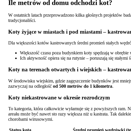
Ile metrów od domu odchodzi kot?
W ostatnich latach przeprowadzono kilka głośnych projektów bad
tradycjonaliści.
Koty żyjące w miastach i pod miastami – kastrowa
Dla większości kotów kastrowanych średni promień stałych węd
Większość czasu poza budynkiem koty spędzają w obrębie 
Ich aktywność opiera się na rutynie – poruszają się stałym
Koty na terenach otwartych i wiejskich – kastrow
W środowisku wiejskim, gdzie zagęszczenie budynków jest mniejsz
zazwyczaj na odległość
od 500 metrów do 1 kilometra
.
Koty niekastrowane w okresie rozrodczym
To kategoria, która całkowicie wyłamuje się z powyższych ram. N
areału może być nawet sto razy większa niż u kastrata. Tak dal
chorobami wirusowymi.
Status kota
Średni promień wędrówki (te