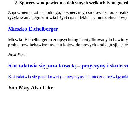
Spacery w odpowiednio dobranych szelkach typu guard 
Zapewnienie kotu stabilnego, bezpiecznego środowiska oraz real
ryzykowania jego zdrowia i życia na dalekich, samodzielnych w
Mieszko Eichelberger
Mieszko Eichelberger to zoopsycholog i certyfikowany behawiory
problemów behawioralnych u kotów domowych - od agresji, lęków i 
Next Post
Kot załatwia się poza kuwetą – przyczyny i skutec
Kot załatwia się poza kuwetą – przyczyny i skuteczne rozwiązani
You May Also Like