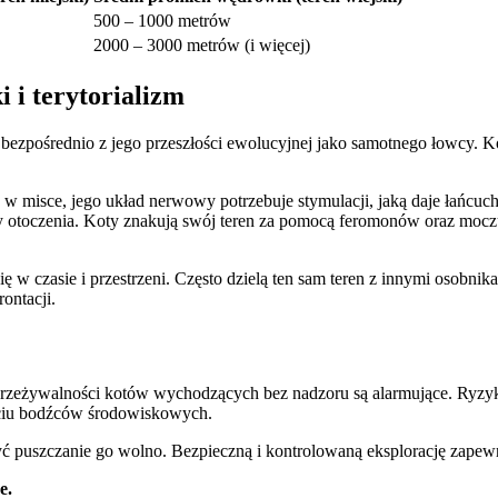
500 – 1000 metrów
2000 – 3000 metrów (i więcej)
 i terytorializm
ezpośrednio z jego przeszłości ewolucyjnej jako samotnego łowcy. 
w misce, jego układ nerwowy potrzebuje stymulacji, jaką daje łańcuch 
owy otoczenia. Koty znakują swój teren za pomocą feromonów oraz mo
ię w czasie i przestrzeni. Często dzielą ten sam teren z innymi osobn
ontacji.
ce przeżywalności kotów wychodzących bez nadzoru są alarmujące. Ryzyk
ęciu bodźców środowiskowych.
ć puszczanie go wolno. Bezpieczną i kontrolowaną eksplorację zapewn
e.