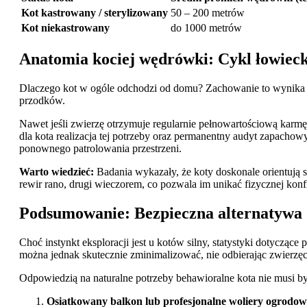
Kot kastrowany / sterylizowany
50 – 200 metrów
Kot niekastrowany
do 1000 metrów
Anatomia kociej wędrówki: Cykl łowiecki
Dlaczego kot w ogóle odchodzi od domu? Zachowanie to wynika b
przodków.
Nawet jeśli zwierzę otrzymuje regularnie pełnowartościową karmę 
dla kota realizacja tej potrzeby oraz permanentny audyt zapach
ponownego patrolowania przestrzeni.
Warto wiedzieć:
Badania wykazały, że koty doskonale orientują s
rewir rano, drugi wieczorem, co pozwala im unikać fizycznej konfr
Podsumowanie: Bezpieczna alternatywa
Choć instynkt eksploracji jest u kotów silny, statystyki dotyczą
można jednak skutecznie zminimalizować, nie odbierając zwierz
Odpowiedzią na naturalne potrzeby behawioralne kota nie musi by
Osiatkowany balkon lub profesjonalne woliery ogrodow