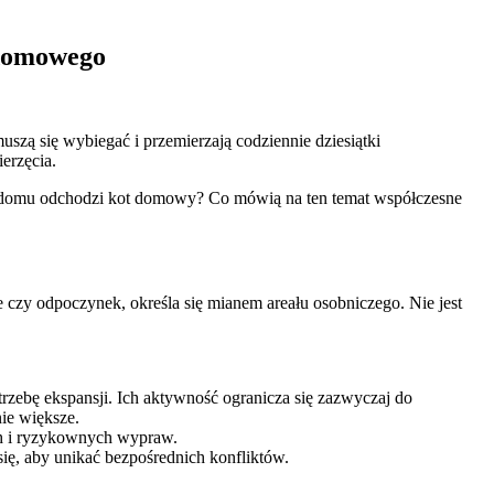
 domowego
zą się wybiegać i przemierzają codziennie dziesiątki
erzęcia.
o od domu odchodzi kot domowy? Co mówią na ten temat współczesne
 czy odpoczynek, określa się mianem areału osobniczego. Nie jest
ebę ekspansji. Ich aktywność ogranicza się zazwyczaj do
nie większe.
ich i ryzykownych wypraw.
ię, aby unikać bezpośrednich konfliktów.