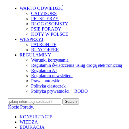
Skip
WARTO ODWIEDZIĆ
to
CATVISORS
main
PETSITERZY
content
BLOG OSOBISTY
PSIE PORADY
KOTY W POLSCE
WESPRZYJ
PATRONITE
BUYCOFFEE
REGULAMINY
Warunki korzystania
Regulamin świadczenia usług drogą elektroniczną
Regulamin AI
Regulamin newslettera
Prawa autorskie
Polityka ciasteczek
Polityka prywatności + RODO
Search
Close
Kocie Porady.
Search
search
Menu
KONSULTACJE
WIEDZA
EDUKACJA