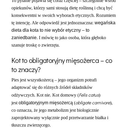
To pytanie pojawia się coraz częściej – szczególnie wśród
opiekunów, którzy sami stosują dietę roślinną i chcą być
konsekwentni w swoich wyborach etycznych. Rozumiem
tę intencję. Ale odpowiedź jest jednoznaczna:
wegańska
dieta dla kota to nie wybór etyczny – to
zaniedbanie
. I mówię to jako osoba, która głęboko
szanuje troskę o zwierzęta.
Kot to obligatoryjny mięsożerca – co
to znaczy?
Pies jest wszystkożercą – jego organizm potrafi
adaptować się do różnych źródeł składników
Felis catus
odżywczych. Kot nie. Kot domowy (
)
obligate carnivore
jest
obligatoryjnym mięsożercą
(
),
co oznacza, że jego metabolizm jest biologicznie
zaprojektowany wyłącznie pod przetwarzanie białka i
tłuszczu zwierzęcego.