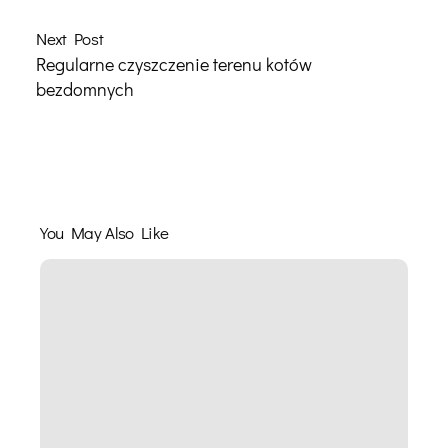
Next Post
Regularne czyszczenie terenu kotów
bezdomnych
Regularne czyszczenie terenu kotów bezdomnych
You May Also Like
Okres
jesieni
i
zmiany
dla
kota
domowego