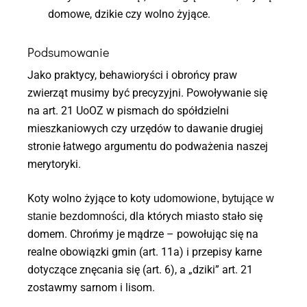
domowe, dzikie czy wolno żyjące.
Podsumowanie
Jako praktycy, behawioryści i obrońcy praw
zwierząt musimy być precyzyjni. Powoływanie się
na art. 21 UoOZ w pismach do spółdzielni
mieszkaniowych czy urzędów to dawanie drugiej
stronie łatwego argumentu do podważenia naszej
merytoryki.
Koty wolno żyjące to koty
udomowione, bytujące w
, dla których miasto stało się
stanie bezdomności
domem. Chrońmy je mądrze – powołując się na
realne obowiązki gmin (art. 11a) i przepisy karne
dotyczące znęcania się (art. 6), a „dziki” art. 21
zostawmy sarnom i lisom.