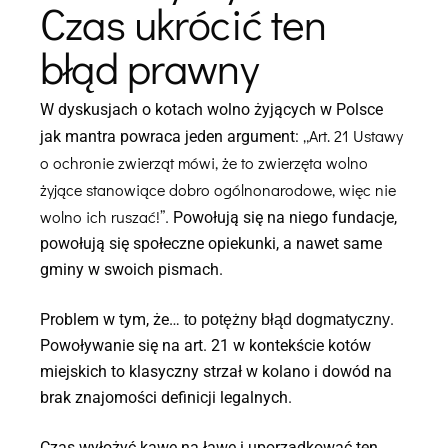
Czas ukrócić ten
błąd prawny
W dyskusjach o kotach wolno żyjących w Polsce
„Art. 21 Ustawy
jak mantra powraca jeden argument:
o ochronie zwierząt mówi, że to zwierzęta wolno
żyjące stanowiące dobro ogólnonarodowe, więc nie
wolno ich ruszać!”
. Powołują się na niego fundacje,
powołują się społeczne opiekunki, a nawet same
gminy w swoich pismach.
Problem w tym, że…
.
to potężny błąd dogmatyczny
Powoływanie się na art. 21 w kontekście kotów
miejskich to klasyczny strzał w kolano i dowód na
brak znajomości definicji legalnych.
Czas wyłożyć kawę na ławę i uporządkować ten