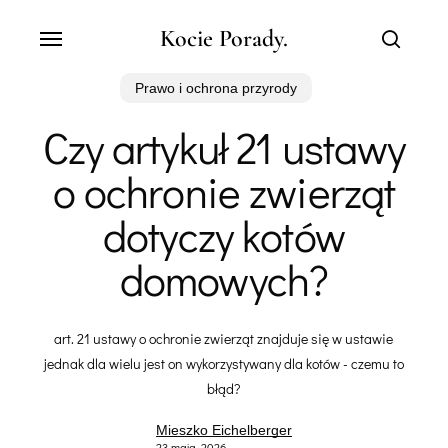
Skip
Menu
Kocie Porady.
to
search
main
content
Prawo i ochrona przyrody
Czy artykuł 21 ustawy
o ochronie zwierząt
dotyczy kotów
domowych?
art. 21 ustawy o ochronie zwierząt znajduje się w ustawie
jednak dla wielu jest on wykorzystywany dla kotów - czemu to
błąd?
Mieszko Eichelberger
23 maja, 2026