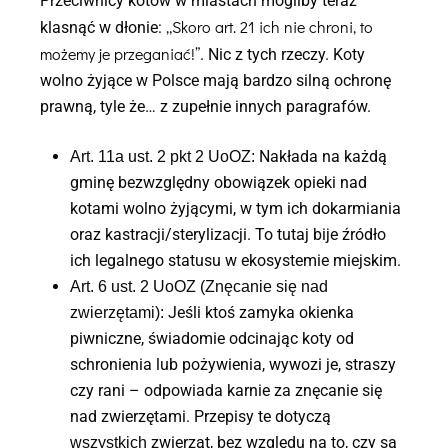
Przeciwnicy kotów w miastach mogliby teraz
„Skoro art. 21 ich nie chroni, to
klasnąć w dłonie:
możemy je przeganiać!”
. Nic z tych rzeczy. Koty
wolno żyjące w Polsce mają bardzo silną ochronę
prawną, tyle że… z zupełnie innych paragrafów.
Nakłada na każdą
Art. 11a ust. 2 pkt 2 UoOZ:
gminę bezwzględny obowiązek opieki nad
kotami wolno żyjącymi, w tym ich dokarmiania
oraz kastracji/sterylizacji. To tutaj bije źródło
ich legalnego statusu w ekosystemie miejskim.
Art. 6 ust. 2 UoOZ (Znęcanie się nad
Jeśli ktoś zamyka okienka
zwierzętami):
piwniczne, świadomie odcinając koty od
schronienia lub pożywienia, wywozi je, straszy
czy rani – odpowiada karnie za znęcanie się
nad zwierzętami. Przepisy te dotyczą
zwierząt, bez względu na to, czy są
wszystkich