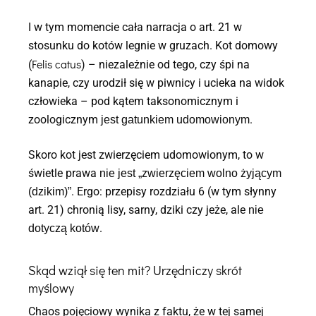
I w tym momencie cała narracja o art. 21 w
stosunku do kotów legnie w gruzach. Kot domowy
Felis catus
(
) – niezależnie od tego, czy śpi na
kanapie, czy urodził się w piwnicy i ucieka na widok
człowieka – pod kątem taksonomicznym i
zoologicznym
.
jest gatunkiem udomowionym
Skoro kot jest zwierzęciem udomowionym, to w
świetle prawa
nie jest „zwierzęciem wolno żyjącym
. Ergo: przepisy rozdziału 6 (w tym słynny
(dzikim)”
art. 21) chronią lisy, sarny, dziki czy jeże, ale
nie
.
dotyczą kotów
Skąd wziął się ten mit? Urzędniczy skrót
myślowy
Chaos pojęciowy wynika z faktu, że w tej samej