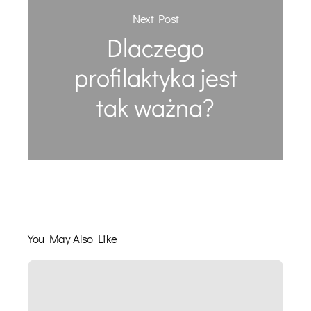
Next Post
Dlaczego
profilaktyka jest
tak ważna?
You May Also Like
Konfrontacja
lisa
rudego