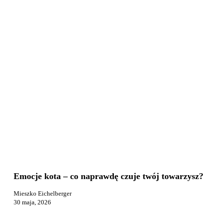
Emocje
Praca i reklama
kota
–
Emocje kota – co naprawdę czuje twój towarzysz?
co
naprawdę
Mieszko Eichelberger
czuje
30 maja, 2026
twój