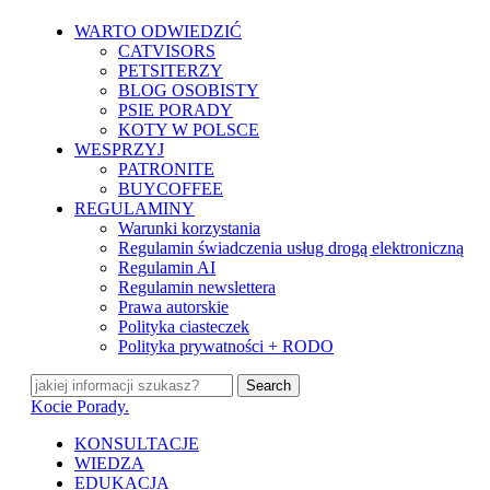
Skip
WARTO ODWIEDZIĆ
to
CATVISORS
main
PETSITERZY
content
BLOG OSOBISTY
PSIE PORADY
KOTY W POLSCE
WESPRZYJ
PATRONITE
BUYCOFFEE
REGULAMINY
Warunki korzystania
Regulamin świadczenia usług drogą elektroniczną
Regulamin AI
Regulamin newslettera
Prawa autorskie
Polityka ciasteczek
Polityka prywatności + RODO
Search
Close
Kocie Porady.
Search
search
Menu
KONSULTACJE
WIEDZA
EDUKACJA