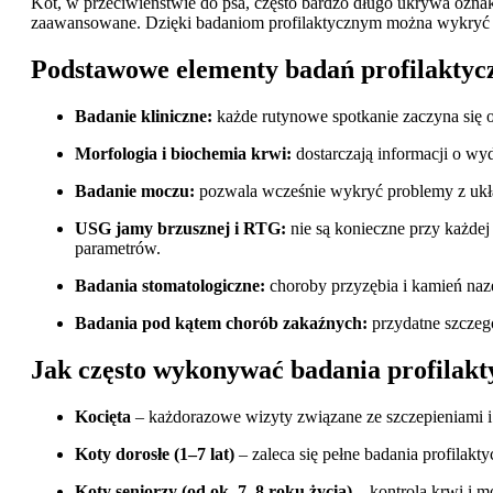
Kot, w przeciwieństwie do psa, często bardzo długo ukrywa oznak
zaawansowane. Dzięki badaniom profilaktycznym można wykryć z
Podstawowe elementy badań profilaktyc
Badanie kliniczne:
każde rutynowe spotkanie zaczyna się od
Morfologia i biochemia krwi:
dostarczają informacji o wy
Badanie moczu:
pozwala wcześnie wykryć problemy z ukła
USG jamy brzusznej i RTG:
nie są konieczne przy każdej
parametrów.
Badania stomatologiczne:
choroby przyzębia i kamień naz
Badania pod kątem chorób zakaźnych:
przydatne szczeg
Jak często wykonywać badania profilakt
Kocięta
– każdorazowe wizyty związane ze szczepieniami i
Koty dorosłe (1–7 lat)
– zaleca się pełne badania profilakt
Koty seniorzy (od ok. 7–8 roku życia)
– kontrola krwi i m