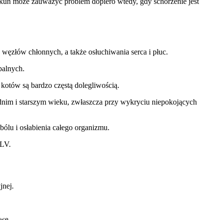
ekun może zauważyć problem dopiero wtedy, gdy schorzenie jest
, węzłów chłonnych, a także osłuchiwania serca i płuc.
palnych.
otów są bardzo częstą dolegliwością.
rednim i starszym wieku, zwłaszcza przy wykryciu niepokojących
ólu i osłabienia całego organizmu.
eLV.
jnej.
owe.