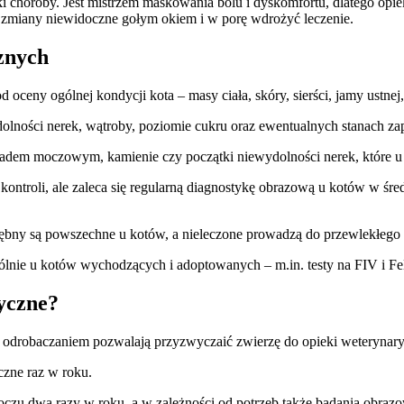
i choroby. Jest mistrzem maskowania bólu i dyskomfortu, dlatego opi
miany niewidoczne gołym okiem i w porę wdrożyć leczenie.
znych
 oceny ogólnej kondycji kota – masy ciała, skóry, sierści, jamy ustnej
dolności nerek, wątroby, poziomie cukru oraz ewentualnych stanach za
dem moczowym, kamienie czy początki niewydolności nerek, które u k
 kontroli, ale zaleca się regularną diagnostykę obrazową u kotów w ś
ębny są powszechne u kotów, a nieleczone prowadzą do przewlekłego b
ólnie u kotów wychodzących i adoptowanych – m.in. testy na FIV i F
yczne?
 odrobaczaniem pozwalają przyzwyczaić zwierzę do opieki weterynary
yczne raz w roku.
oczu dwa razy w roku, a w zależności od potrzeb także badania obraz