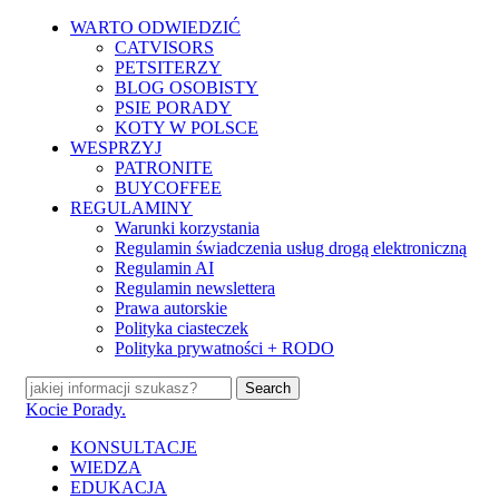
Skip
WARTO ODWIEDZIĆ
to
CATVISORS
main
PETSITERZY
content
BLOG OSOBISTY
PSIE PORADY
KOTY W POLSCE
WESPRZYJ
PATRONITE
BUYCOFFEE
REGULAMINY
Warunki korzystania
Regulamin świadczenia usług drogą elektroniczną
Regulamin AI
Regulamin newslettera
Prawa autorskie
Polityka ciasteczek
Polityka prywatności + RODO
Search
Close
Kocie Porady.
Search
search
Menu
KONSULTACJE
WIEDZA
EDUKACJA