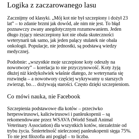
Logika z zaczarowanego lasu
Zacznijmy od klasyki. „Mój kot nie był szczepiony i dożył 23
lat” – to zdanie brzmi jak dowód, ale nim nie jest. To błąd
poznawczy zwany anegdotycznym rozumowaniem. Jeden
długo żyjący nieszczepiony kot nie obala skuteczności
weterynarii tak samo, jak jeden palący stulatek nie obala
onkologii. Populacje, nie jednostki, są podstawą wiedzy
medycznej.
Podobnie: „wszystkie moje szczepione koty odeszły na
nowotwory” – korelacja to nie przyczynowość. Koty żyją
dłużej niż kiedykolwiek właśnie dlatego, że weterynaria się
rozwinęła – a nowotwory częściej wykrywamy u starszych
zwierząt, bo… dożywają starości. Często dzięki szczepieniom.
Co mówi nauka, nie Facebook
Szczepienia podstawowe dla kotów – przeciwko
herpeswirusowi, kaliciwirusowi i panleukopenii – są
rekomendowane przez WSAVA (World Small Animal
Veterinary Association) dla wszystkich kotów, niezależnie od
trybu życia. Śmiertelność nieleczonej panleukopenii sięga 75%.
To nie jest filozofia ani pogląd – to liczba.