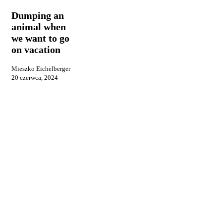
animal
when
Dumping an
we
animal when
want
we want to go
to
go
on vacation
on
vacation
Mieszko Eichelberger
20 czerwca, 2024