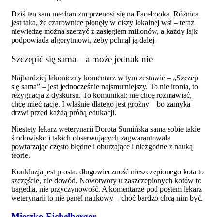
Dziś ten sam mechanizm przenosi się na Facebooka. Różnica
jest taka, że czarownice płonęły w ciszy lokalnej wsi – teraz
niewiedzę można szerzyć z zasięgiem milionów, a każdy lajk
podpowiada algorytmowi, żeby pchnął ją dalej.
Szczepić się sama – a może jednak nie
Najbardziej lakoniczny komentarz w tym zestawie – „Szczep
się sama” – jest jednocześnie najsmutniejszy. To nie ironia, to
rezygnacja z dyskursu. To komunikat: nie chcę rozmawiać,
chcę mieć rację. I właśnie dlatego jest groźny – bo zamyka
drzwi przed każdą próbą edukacji.
Niestety lekarz weterynarii Dorota Sumińska sama sobie takie
środowisko i takich obserwujących zagwarantowała
powtarzając często błędne i oburzające i niezgodne z nauką
teorie.
Konkluzja jest prosta: długowieczność nieszczepionego kota to
szczęście, nie dowód. Nowotwory u zaszczepionych kotów to
tragedia, nie przyczynowość. A komentarze pod postem lekarz
weterynarii to nie panel naukowy – choć bardzo chcą nim być.
Mieszko Eichelberger