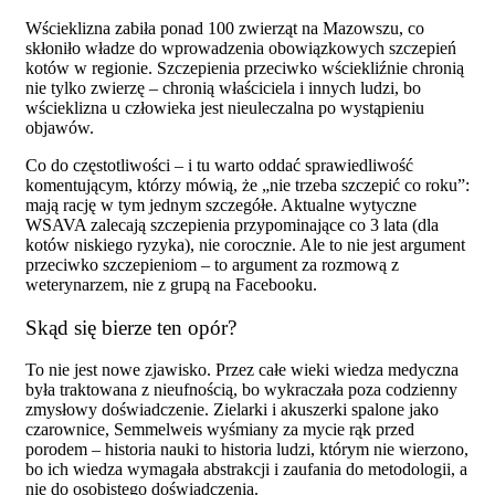
Wścieklizna zabiła ponad 100 zwierząt na Mazowszu, co
skłoniło władze do wprowadzenia obowiązkowych szczepień
kotów w regionie. Szczepienia przeciwko wściekliźnie chronią
nie tylko zwierzę – chronią właściciela i innych ludzi, bo
wścieklizna u człowieka jest nieuleczalna po wystąpieniu
objawów.
Co do częstotliwości – i tu warto oddać sprawiedliwość
komentującym, którzy mówią, że „nie trzeba szczepić co roku”:
mają rację w tym jednym szczegółe. Aktualne wytyczne
WSAVA zalecają szczepienia przypominające co 3 lata (dla
kotów niskiego ryzyka), nie corocznie. Ale to nie jest argument
przeciwko szczepieniom – to argument za rozmową z
weterynarzem, nie z grupą na Facebooku.
Skąd się bierze ten opór?
To nie jest nowe zjawisko. Przez całe wieki wiedza medyczna
była traktowana z nieufnością, bo wykraczała poza codzienny
zmysłowy doświadczenie. Zielarki i akuszerki spalone jako
czarownice, Semmelweis wyśmiany za mycie rąk przed
porodem – historia nauki to historia ludzi, którym nie wierzono,
bo ich wiedza wymagała abstrakcji i zaufania do metodologii, a
nie do osobistego doświadczenia.