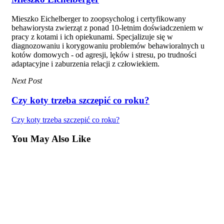
Mieszko Eichelberger to zoopsycholog i certyfikowany
behawiorysta zwierząt z ponad 10-letnim doświadczeniem w
pracy z kotami i ich opiekunami. Specjalizuje się w
diagnozowaniu i korygowaniu problemów behawioralnych u
kotów domowych - od agresji, lęków i stresu, po trudności
adaptacyjne i zaburzenia relacji z człowiekiem.
Next Post
Czy koty trzeba szczepić co roku?
Czy koty trzeba szczepić co roku?
You May Also Like
Dumping
Praca i
an
reklama