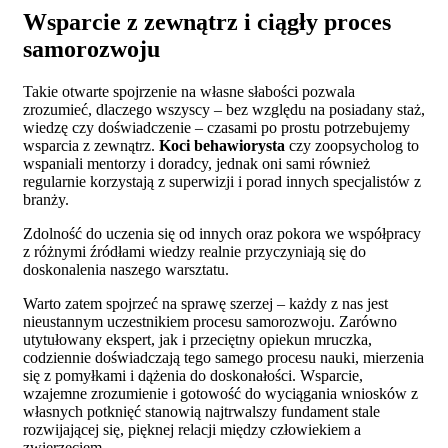
Wsparcie z zewnątrz i ciągły proces
samorozwoju
Takie otwarte spojrzenie na własne słabości pozwala
zrozumieć, dlaczego wszyscy – bez względu na posiadany staż,
wiedzę czy doświadczenie – czasami po prostu potrzebujemy
wsparcia z zewnątrz.
Koci behawiorysta
czy zoopsycholog to
wspaniali mentorzy i doradcy, jednak oni sami również
regularnie korzystają z superwizji i porad innych specjalistów z
branży.
Zdolność do uczenia się od innych oraz pokora we współpracy
z różnymi źródłami wiedzy realnie przyczyniają się do
doskonalenia naszego warsztatu.
Warto zatem spojrzeć na sprawę szerzej – każdy z nas jest
nieustannym uczestnikiem procesu samorozwoju. Zarówno
utytułowany ekspert, jak i przeciętny opiekun mruczka,
codziennie doświadczają tego samego procesu nauki, mierzenia
się z pomyłkami i dążenia do doskonałości. Wsparcie,
wzajemne zrozumienie i gotowość do wyciągania wniosków z
własnych potknięć stanowią najtrwalszy fundament stale
rozwijającej się, pięknej relacji między człowiekiem a
zwierzęciem.