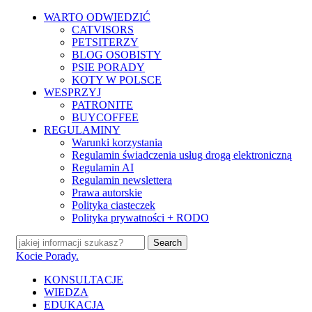
Skip
WARTO ODWIEDZIĆ
to
CATVISORS
main
PETSITERZY
content
BLOG OSOBISTY
PSIE PORADY
KOTY W POLSCE
WESPRZYJ
PATRONITE
BUYCOFFEE
REGULAMINY
Warunki korzystania
Regulamin świadczenia usług drogą elektroniczną
Regulamin AI
Regulamin newslettera
Prawa autorskie
Polityka ciasteczek
Polityka prywatności + RODO
Search
Close
Kocie Porady.
Search
search
Menu
KONSULTACJE
WIEDZA
EDUKACJA