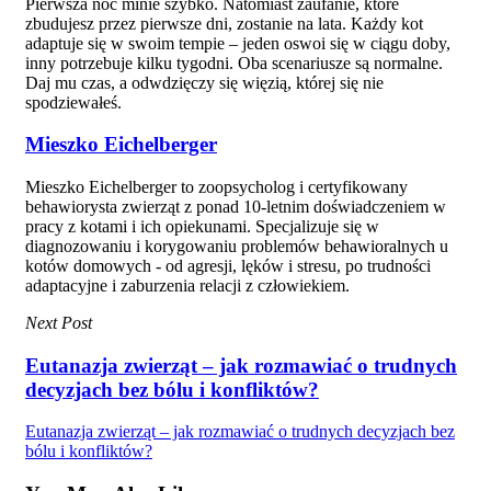
Pierwsza noc minie szybko. Natomiast zaufanie, które
zbudujesz przez pierwsze dni, zostanie na lata. Każdy kot
adaptuje się w swoim tempie – jeden oswoi się w ciągu doby,
inny potrzebuje kilku tygodni. Oba scenariusze są normalne.
Daj mu czas, a odwdzięczy się więzią, której się nie
spodziewałeś.
Mieszko Eichelberger
Mieszko Eichelberger to zoopsycholog i certyfikowany
behawiorysta zwierząt z ponad 10-letnim doświadczeniem w
pracy z kotami i ich opiekunami. Specjalizuje się w
diagnozowaniu i korygowaniu problemów behawioralnych u
kotów domowych - od agresji, lęków i stresu, po trudności
adaptacyjne i zaburzenia relacji z człowiekiem.
Next Post
Eutanazja zwierząt – jak rozmawiać o trudnych
decyzjach bez bólu i konfliktów?
Eutanazja zwierząt – jak rozmawiać o trudnych decyzjach bez
bólu i konfliktów?