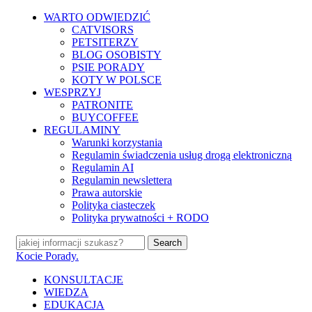
Skip
WARTO ODWIEDZIĆ
to
CATVISORS
main
PETSITERZY
content
BLOG OSOBISTY
PSIE PORADY
KOTY W POLSCE
WESPRZYJ
PATRONITE
BUYCOFFEE
REGULAMINY
Warunki korzystania
Regulamin świadczenia usług drogą elektroniczną
Regulamin AI
Regulamin newslettera
Prawa autorskie
Polityka ciasteczek
Polityka prywatności + RODO
Search
Close
Kocie Porady.
Search
search
Menu
KONSULTACJE
WIEDZA
EDUKACJA