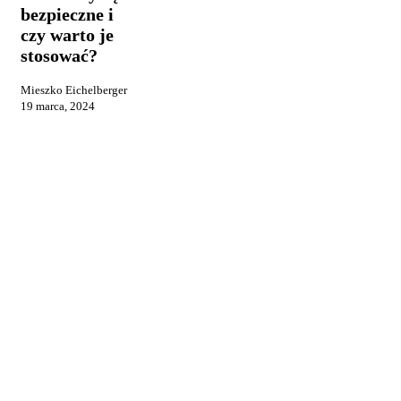
są
bezpieczne i
bezpieczne
czy warto je
i
stosować?
czy
warto
Mieszko Eichelberger
je
19 marca, 2024
stosować?