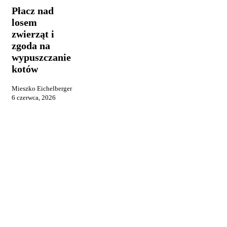
losem
Płacz nad
zwierząt
losem
i
zwierząt i
zgoda
na
zgoda na
wypuszczanie
wypuszczanie
kotów
kotów
Mieszko Eichelberger
6 czerwca, 2026