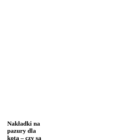
Nakładki
Praca i
na
reklama
pazury
dla
Nakładki na
kota
pazury dla
–
kota – czy są
czy