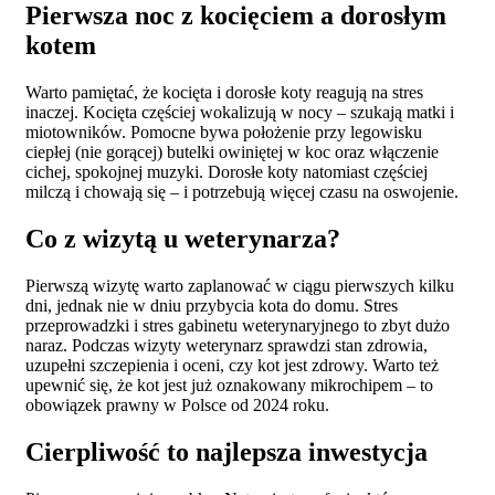
Pierwsza noc z kocięciem a dorosłym
kotem
Warto pamiętać, że kocięta i dorosłe koty reagują na stres
inaczej. Kocięta częściej wokalizują w nocy – szukają matki i
miotowników. Pomocne bywa położenie przy legowisku
ciepłej (nie gorącej) butelki owiniętej w koc oraz włączenie
cichej, spokojnej muzyki. Dorosłe koty natomiast częściej
milczą i chowają się – i potrzebują więcej czasu na oswojenie.
Co z wizytą u weterynarza?
Pierwszą wizytę warto zaplanować w ciągu pierwszych kilku
dni, jednak nie w dniu przybycia kota do domu. Stres
przeprowadzki i stres gabinetu weterynaryjnego to zbyt dużo
naraz. Podczas wizyty weterynarz sprawdzi stan zdrowia,
uzupełni szczepienia i oceni, czy kot jest zdrowy. Warto też
upewnić się, że kot jest już oznakowany mikrochipem – to
obowiązek prawny w Polsce od 2024 roku.
Cierpliwość to najlepsza inwestycja