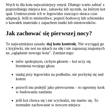
Węch to dla kota najważniejszy zmysł. Dlatego warto zabrać z
poprzedniego miejsca koc, zabawkę lub ręcznik, na którym kot
spał. Umieszczenie ich w legowisku znacząco skraca czas
adaptacji. Jeśli to niemożliwe, poproś hodowcę lub schronisko
o kawałek materiału z zapachem matki lub miotowników.
Jak zachować się pierwszej nocy?
To najważniejsza zasada:
daj kotu kontrolę
. Nie wyciągaj go
z kryjówki, nie noś na rękach na siłę i nie zapraszaj znajomych
na „oglądanie nowego kota”. Zamiast tego:
mów spokojnym, cichym głosem – kot uczy się
brzmienia twojego głosu
siadaj przy legowisku na podłodze, nie pochylaj się nad
kotem
pozwól mu podejść jako pierwszemu – to ogromny krok
w budowaniu zaufania
jeśli kot chowa się i nie wychodzi, nie martw się. To
normalne zachowanie w nowym miejscu