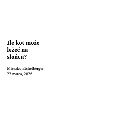
Ile
Praca i
kot
reklama
może
leżeć
Ile kot może
na
leżeć na
słońcu?
słońcu?
Mieszko Eichelberger
23 marca, 2026