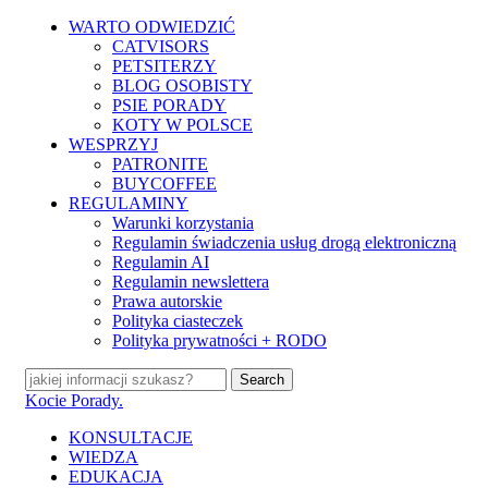
Skip
WARTO ODWIEDZIĆ
to
CATVISORS
main
PETSITERZY
content
BLOG OSOBISTY
PSIE PORADY
KOTY W POLSCE
WESPRZYJ
PATRONITE
BUYCOFFEE
REGULAMINY
Warunki korzystania
Regulamin świadczenia usług drogą elektroniczną
Regulamin AI
Regulamin newslettera
Prawa autorskie
Polityka ciasteczek
Polityka prywatności + RODO
Search
Close
Kocie Porady.
Search
search
Menu
KONSULTACJE
WIEDZA
EDUKACJA