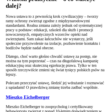
dalej?
Nowa ustawa to z pewnością krok cywilizacyjny – tworzy
ramy ochrony zwierząt zgodne z międzynarodowymi
standardami. Realna zmiana zależy jednak od systematycznej
pracy u podstaw: edukacji, szkoleń dla służb i promocji
nowoczesnych, empatycznych wzorców opieki nad
zwierzętami. Sam zakaz łańcuchów nie wystarczy, jeśli
społeczne przyzwolenie na izolacje, pozbawienie kontaktu i
bodźców będzie nadal obecne.
Dlatego, choć warto głośno chwalić ustawę za postęp, nie
można na tym poprzestać – czas na długofalową kampanię
edukacyjną oraz skuteczną egzekucję prawa. Tylko w ten
sposób rzeczywiście zmieni się świat tysięcy polskich psów na
lepszy.
Polecam przeczytać ustawę, śledzić jej wdrażanie i rozmawiać
z sąsiadami! O prawdziwą zmianę trzeba zadbać wspólnie.
Mieszko Eichelberger
Mieszko Eichelberger to zoopsycholog i certyfikowany
behawiorysta zwierząt z ponad 10-letnim doświadczeniem w