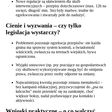
Nowe regulacje są ułatwieniem dla służb
interwencyjnych – przepisy dotychczasowe (max. 12h na
uwięzi, długość min. 3m) były martwe, trudne do
egzekwowania i stwarzały pole do nadużyć.
Cienie i wyzwania – czy tylko
legislacja wystarczy?
Problemem pozostaje egzekucja przepisów: nie każda
gmina ma sprawny system kontroli, a świadomość
właścicieli, zwłaszcza na terenach wiejskich, bywa
ograniczona.
Wyjątki ustawowe (np. psy pracujące na gospodarstwach
czy służbowe) wykorzystywane mogą być do omijania
prawa, zwłaszcza przez osoby odporne na zmiany.
Najważniejszą kwestią pozostaje zmiana mentalności –
bez kampanii edukacyjnej, przyzwyczajenie do „psa na
łańcuchu” może przenieść się na zamknięte, choć
większe boksy, nadal pozbawiające psa kontaktu i
aktywności.
Wnioski praktyczne – o co walczyć