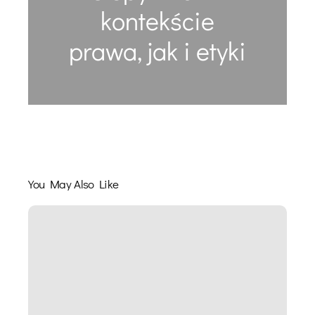
kontekście
prawa, jak i etyki
You May Also Like
Wpływ
środowiska
na
poziom
agresji
u