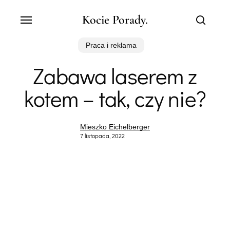
Skip
Menu
Kocie Porady.
to
search
main
content
Praca i reklama
Zabawa laserem z
kotem – tak, czy nie?
Mieszko Eichelberger
7 listopada, 2022