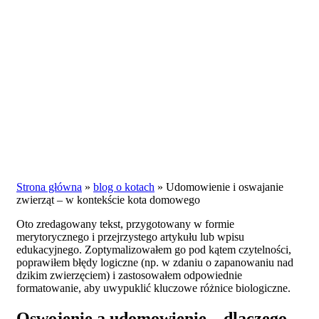
Strona główna
»
blog o kotach
»
Udomowienie i oswajanie
zwierząt – w kontekście kota domowego
Oto zredagowany tekst, przygotowany w formie
merytorycznego i przejrzystego artykułu lub wpisu
edukacyjnego. Zoptymalizowałem go pod kątem czytelności,
poprawiłem błędy logiczne (np. w zdaniu o zapanowaniu nad
dzikim zwierzęciem) i zastosowałem odpowiednie
formatowanie, aby uwypuklić kluczowe różnice biologiczne.
Oswojenie a udomowienie – dlaczego