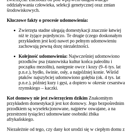
oddziaływania człowieka, selekcji genetycznej oraz zmian
środowiskowych.
Kluczowe fakty o procesie udomowienia:
Zwierzęta stadne ulegają domestykacji znacznie łatwiej
niż te żyjące pojedynczo. Te drugie (czego doskonałym
przykładem jest kot) nawet po pełnym udomowieniu
zachowują pewną dozę niezależności.
Kolejność udomowienia:
Najwcześniej udomowiono
przodków psa (stanowiska kultur końca paleolitu i
początku mezolitu), następnie owce i kozy (9–6 tys. lat
p.n.e.), bydło, świnie, osły, a najpóźniej konie. Wśród
ptaków najszybciej udomowiono gołębia (ok. 4 tys. lat
p.n.e.), później kury i gęsi, a dopiero w okresie cesarstwa
rzymskiego – kaczki.
Kot domowy nie jest zwierzęciem dzikim
Znakomitym
przykładem domestykacji jest kot domowy. Jego bezpośrednim
przodkiem są wyselekcjonowane, najpierw oswajane, a na
przestrzeni tysiącleci udomowiane osobniki żbika
afrykańskiego.
Niezależnie od tego, czy dany kot urodzi się w ciepłym domu z