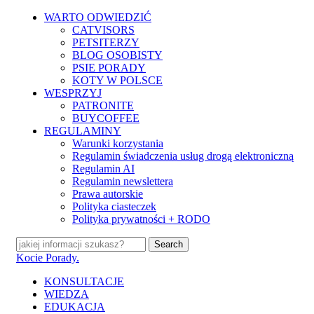
Skip
WARTO ODWIEDZIĆ
to
CATVISORS
main
PETSITERZY
content
BLOG OSOBISTY
PSIE PORADY
KOTY W POLSCE
WESPRZYJ
PATRONITE
BUYCOFFEE
REGULAMINY
Warunki korzystania
Regulamin świadczenia usług drogą elektroniczną
Regulamin AI
Regulamin newslettera
Prawa autorskie
Polityka ciasteczek
Polityka prywatności + RODO
Search
Close
Kocie Porady.
Search
search
Menu
KONSULTACJE
WIEDZA
EDUKACJA