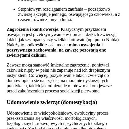
Stopniowym rozciąganiem zaufania – początkowo
zwierzę akceptuje jednego, oswajającego człowieka, a z
czasem również innych ludzi.
Zagrożenia i kontrowersje:
Klasycznym przykładem
oswajania jest przetrzymywanie w domach dzikich zwierząt,
takich jak szympansy czy wielkie kotowate (np. puma Nubia).
Należy to podkreślić z całą mocą:
mimo oswojenia i
pozytywnego zachowania, na zawsze pozostają one
zwierzętami dzikimi.
Zawsze mogą stanowić śmiertelne zagrożenie, ponieważ
człowiek nigdy w pełni nie zapanuje nad ich drapieżnym
instynktem. Co więcej, pozyskiwanie takich zwierząt do
domów opiera się najczęściej na moralnie dyskusyjnych
praktykach, takich jak odbieranie miotów matkom jeszcze
przed zakończeniem procesu socjalizacji pierwotnej.
Udomowienie zwierząt (domestykacja)
Udomowienie to wielopokoleniowy, ewolucyjny proces
przekształcania się właściwości morfologicznych,
fizjologicznych, rozwojowych i psychicznych dzikiego
zwierzęcia. Zachodzi on pod wpływem długotrwałego