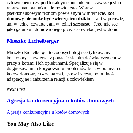
człowiekiem, czy pod lokalnym śmietnikiem – zawsze jest to
reprezentant gatunku udomowionego. Wbrew
pseudonaukowym teoriom powielanym w internecie,
kot
domowy nie może być zwierzęciem dzikim
– ani w połowie,
ani w jednej czwartej, ani w jednej szesnastej. Jego miejsce,
jako gatunku udomowionego przez człowieka, jest w domu.
Mieszko Eichelberger
Mieszko Eichelberger to zoopsycholog i certyfikowany
behawiorysta zwierząt z ponad 10-letnim doświadczeniem w
pracy z kotami i ich opiekunami. Specjalizuje się w
diagnozowaniu i korygowaniu problemów behawioralnych u
kotów domowych - od agresji, lęków i stresu, po trudności
adaptacyjne i zaburzenia relacji z człowiekiem.
Next Post
Agresja konkurencyjna u kotów domowych
Agresja konkurencyjna u kotów domowych
You May Also Like