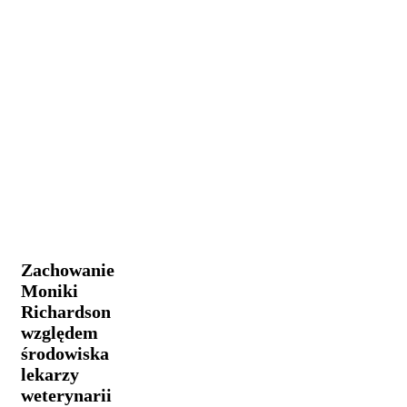
Zachowanie
Praca i
Moniki
reklama
Richardson
względem
Zachowanie
środowiska
Moniki
lekarzy
Richardson
weterynarii
względem
środowiska
lekarzy
weterynarii