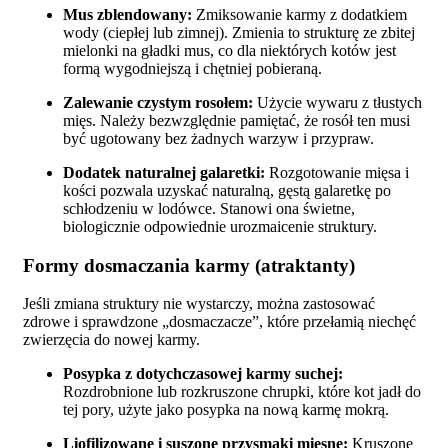
Mus zblendowany:
Zmiksowanie karmy z dodatkiem
wody (ciepłej lub zimnej). Zmienia to strukturę ze zbitej
mielonki na gładki mus, co dla niektórych kotów jest
formą wygodniejszą i chętniej pobieraną.
Zalewanie czystym rosołem:
Użycie wywaru z tłustych
mięs. Należy bezwzględnie pamiętać, że rosół ten musi
być ugotowany bez żadnych warzyw i przypraw.
Dodatek naturalnej galaretki:
Rozgotowanie mięsa i
kości pozwala uzyskać naturalną, gęstą galaretkę po
schłodzeniu w lodówce. Stanowi ona świetne,
biologicznie odpowiednie urozmaicenie struktury.
Formy dosmaczania karmy (atraktanty)
Jeśli zmiana struktury nie wystarczy, można zastosować
zdrowe i sprawdzone „dosmaczacze”, które przełamią niechęć
zwierzęcia do nowej karmy.
Posypka z dotychczasowej karmy suchej:
Rozdrobnione lub rozkruszone chrupki, które kot jadł do
tej pory, użyte jako posypka na nową karmę mokrą.
Liofilizowane i suszone przysmaki mięsne:
Kruszone