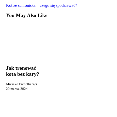
Kot ze schroniska – czego się spodziewać?
You May Also Like
Jak
Praca i
trenować
reklama
kota
bez
Jak trenować
kary?
kota bez kary?
Mieszko Eichelberger
29 marca, 2024