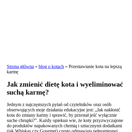
Strona główna
»
blog o kotach
»
Przestawianie kota na lepszą
karmę
Jak zmienić dietę kota i wyeliminować
suchą karmę?
Jednym z najczęstszych pytań od czytelników oraz osób
obserwujących moje działania edukacyjne jest: „Jak nakłonić
kota do zmiany karmy i sprawić, by przestał jeść wyłącznie
suche chrupki?”. Każdy opiekun wie, że koty przyzwyczajone
do produktów napakowanych chemią i sztucznymi dodatkami
(jak Whiskas czy Gourmet) często odmawiają pełnomięsnej