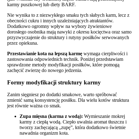
karmy puszkowej lub diety BARF.
Nie wynika to z niezwykłego smaku tych słabych karm, lecz z
obecności cukru i innych uzależniających atraktantów.
Dodatkowo ogromny wpływ na wybory żywieniowe
dorosłego osobnika mają nawyki z okresu kocięctwa oraz samo
przyzwyczajenie do struktury i rutyny posiłków serwowanych
przez opiekuna.
Przestawianie kota na lepszą karmę
wymaga cierpliwości i
zastosowania odpowiednich technik. Poniżej przedstawiam
sprawdzone metody modyfikacji posiłków, które pomogą
zachęcić zwierzę do nowego jedzenia.
Formy modyfikacji struktury karmy
Zanim sięgniesz po dodatki smakowe, warto spróbować
zmienić samą konsystencję posiłku. Dla wielu kotów struktura
jest równie ważna co smak.
Zupa mięsna (karma z wodą):
Wymieszanie mokrej
karmy z ciepłą wodą. Ciepło uwalnia aromat tłuszczu i
tworzy zachęcającą „zupę”, która dodatkowo świetnie
nawadnia organizm kota.