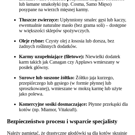
lub łamane smakołyki (np. Cosma, Samo Mięso)
posypane na wierzch mięsnej karmy.
Tłuszcze zwierzęce:
Upłynniony smalec gęsi lub kaczy,
ewentualnie naturalne masło (bez grama soli) – dostępne
w większości sklepów spożywczych.
Oleje rybne:
Czysty olej z łososia lub dorsza, bez
żadnych roślinnych dodatków.
Karmy uzupełniające (filetowe):
Niewielki dodatek
karm takich jak Canagan czy Applaws wmieszany w
posiłek główny.
Surowe lub suszone żółtko:
Żółtko jaja kurzego,
przepiórczego lub gęsiego (w formie płynnej lub
sproszkowanej), wmieszane w mokrą karmę lub użyte
jako polewa.
Komercyjne sosiki dosmaczające:
Płynne przekąski dla
kotów (np. Miamor, Vitakraft).
Bezpieczeństwo procesu i wsparcie specjalisty
Należy pamiętać, że drastyczne głodówki są dla kotów skrajnie