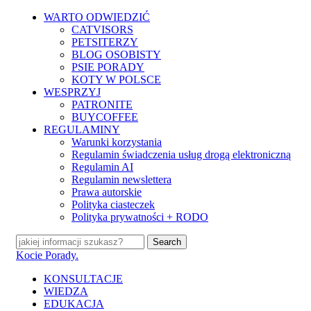
Skip
WARTO ODWIEDZIĆ
to
CATVISORS
main
PETSITERZY
content
BLOG OSOBISTY
PSIE PORADY
KOTY W POLSCE
WESPRZYJ
PATRONITE
BUYCOFFEE
REGULAMINY
Warunki korzystania
Regulamin świadczenia usług drogą elektroniczną
Regulamin AI
Regulamin newslettera
Prawa autorskie
Polityka ciasteczek
Polityka prywatności + RODO
Search
Close
Kocie Porady.
Search
search
Menu
KONSULTACJE
WIEDZA
EDUKACJA