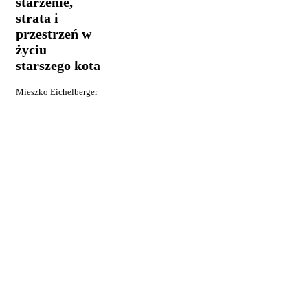
starzenie,
i
strata i
przestrzeń
w
przestrzeń w
życiu
życiu
starszego
starszego kota
kota
Mieszko Eichelberger
23 maja, 2026