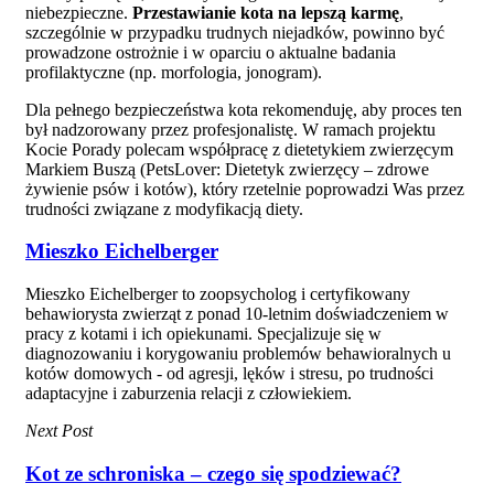
niebezpieczne.
Przestawianie kota na lepszą karmę
,
szczególnie w przypadku trudnych niejadków, powinno być
prowadzone ostrożnie i w oparciu o aktualne badania
profilaktyczne (np. morfologia, jonogram).
Dla pełnego bezpieczeństwa kota rekomenduję, aby proces ten
był nadzorowany przez profesjonalistę. W ramach projektu
Kocie Porady polecam współpracę z dietetykiem zwierzęcym
Markiem Buszą (PetsLover: Dietetyk zwierzęcy – zdrowe
żywienie psów i kotów), który rzetelnie poprowadzi Was przez
trudności związane z modyfikacją diety.
Mieszko Eichelberger
Mieszko Eichelberger to zoopsycholog i certyfikowany
behawiorysta zwierząt z ponad 10-letnim doświadczeniem w
pracy z kotami i ich opiekunami. Specjalizuje się w
diagnozowaniu i korygowaniu problemów behawioralnych u
kotów domowych - od agresji, lęków i stresu, po trudności
adaptacyjne i zaburzenia relacji z człowiekiem.
Next Post
Kot ze schroniska – czego się spodziewać?