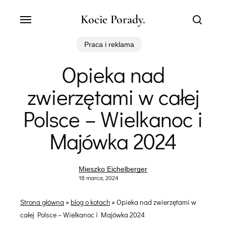
Skip
Menu
Kocie Porady.
to
search
main
content
Praca i reklama
Opieka nad
zwierzętami w całej
Polsce – Wielkanoc i
Majówka 2024
Mieszko Eichelberger
18 marca, 2024
Strona główna
»
blog o kotach
»
Opieka nad zwierzętami w
całej Polsce – Wielkanoc i Majówka 2024