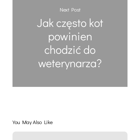
Next Post
Jak często kot
powinien
chodzić do
weterynarza?
You May Also Like
Praca