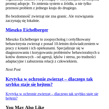
promuj adopcje. To zmienia system u źródła, a nie tylko
przenosi problem z jednego kraju do drugiego.
Bo bezdomność zwierząt nie zna granic. Ale rozwiązania
zaczynają się lokalnie.
Mieszko Eichelberger
Mieszko Eichelberger to zoopsycholog i certyfikowany
behawiorysta zwierząt z ponad 10-letnim doświadczeniem w
pracy z kotami i ich opiekunami. Specjalizuje się w
diagnozowaniu i korygowaniu problemów behawioralnych u
kotów domowych - od agresji, lęków i stresu, po trudności
adaptacyjne i zaburzenia relacji z człowiekiem.
Next Post
Krytyka w ochronie zwierząt – dlaczego tak
szybko staje się hejtem?
Krytyka w ochronie zwierząt – dlaczego tak szybko staje się
hejtem?
You May Also Like