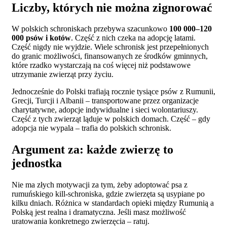
Liczby, których nie można zignorować
W polskich schroniskach przebywa szacunkowo
100 000–120
000 psów i kotów
. Część z nich czeka na adopcję latami.
Część nigdy nie wyjdzie. Wiele schronisk jest przepełnionych
do granic możliwości, finansowanych ze środków gminnych,
które rzadko wystarczają na coś więcej niż podstawowe
utrzymanie zwierząt przy życiu.
Jednocześnie do Polski trafiają rocznie tysiące psów z Rumunii,
Grecji, Turcji i Albanii – transportowane przez organizacje
charytatywne, adopcje indywidualne i sieci wolontariuszy.
Część z tych zwierząt ląduje w polskich domach. Część – gdy
adopcja nie wypala – trafia do polskich schronisk.
Argument za: każde zwierzę to
jednostka
Nie ma złych motywacji za tym, żeby adoptować psa z
rumuńskiego kill-schroniska, gdzie zwierzęta są usypiane po
kilku dniach. Różnica w standardach opieki między Rumunią a
Polską jest realna i dramatyczna. Jeśli masz możliwość
uratowania konkretnego zwierzęcia – ratuj.