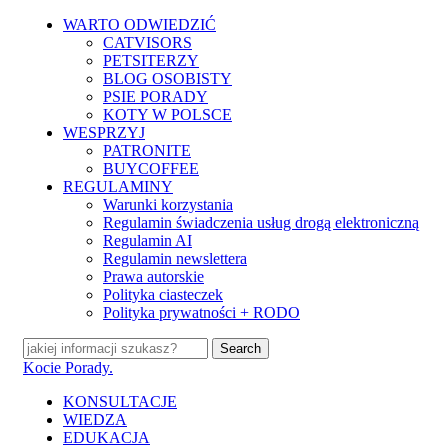
Skip
WARTO ODWIEDZIĆ
to
CATVISORS
main
PETSITERZY
content
BLOG OSOBISTY
PSIE PORADY
KOTY W POLSCE
WESPRZYJ
PATRONITE
BUYCOFFEE
REGULAMINY
Warunki korzystania
Regulamin świadczenia usług drogą elektroniczną
Regulamin AI
Regulamin newslettera
Prawa autorskie
Polityka ciasteczek
Polityka prywatności + RODO
Search
Close
Kocie Porady.
Search
search
Menu
KONSULTACJE
WIEDZA
EDUKACJA