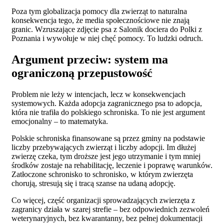
Poza tym globalizacja pomocy dla zwierząt to naturalna
konsekwencja tego, że media społecznościowe nie znają
granic. Wzruszające zdjęcie psa z Salonik dociera do Polki z
Poznania i wywołuje w niej chęć pomocy. To ludzki odruch.
Argument przeciw: system ma
ograniczoną przepustowość
Problem nie leży w intencjach, lecz w konsekwencjach
systemowych. Każda adopcja zagranicznego psa to adopcja,
która nie trafiła do polskiego schroniska. To nie jest argument
emocjonalny – to matematyka.
Polskie schroniska finansowane są przez gminy na podstawie
liczby przebywających zwierząt i liczby adopcji. Im dłużej
zwierzę czeka, tym droższe jest jego utrzymanie i tym mniej
środków zostaje na rehabilitację, leczenie i poprawę warunków.
Zatłoczone schronisko to schronisko, w którym zwierzęta
chorują, stresują się i tracą szanse na udaną adopcję.
Co więcej, część organizacji sprowadzających zwierzęta z
zagranicy działa w szarej strefie – bez odpowiednich zezwoleń
weterynaryjnych, bez kwarantanny, bez pełnej dokumentacji