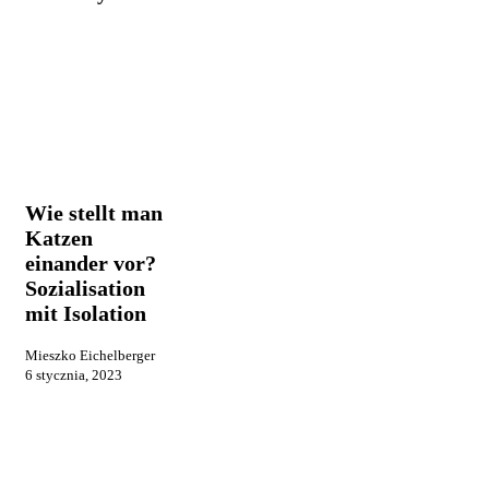
Wie
Praca i
stellt
reklama
man
Katzen
Wie stellt man
einander
Katzen
vor?
einander vor?
Sozialisation
mit
Sozialisation
Isolation
mit Isolation
Mieszko Eichelberger
6 stycznia, 2023