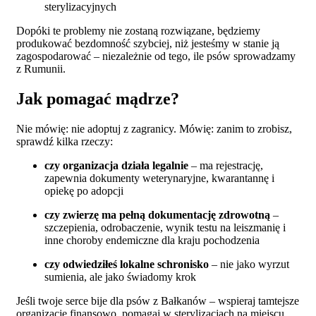
sterylizacyjnych
Dopóki te problemy nie zostaną rozwiązane, będziemy
produkować bezdomność szybciej, niż jesteśmy w stanie ją
zagospodarować – niezależnie od tego, ile psów sprowadzamy
z Rumunii.
Jak pomagać mądrze?
Nie mówię: nie adoptuj z zagranicy. Mówię: zanim to zrobisz,
sprawdź kilka rzeczy:
czy organizacja działa legalnie
– ma rejestrację,
zapewnia dokumenty weterynaryjne, kwarantannę i
opiekę po adopcji
czy zwierzę ma pełną dokumentację zdrowotną
–
szczepienia, odrobaczenie, wynik testu na leiszmanię i
inne choroby endemiczne dla kraju pochodzenia
czy odwiedziłeś lokalne schronisko
– nie jako wyrzut
sumienia, ale jako świadomy krok
Jeśli twoje serce bije dla psów z Bałkanów – wspieraj tamtejsze
organizacje finansowo, pomagaj w sterylizacjach na miejscu,