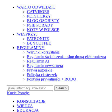
Skip
WARTO ODWIEDZIĆ
to
CATVISORS
main
PETSITERZY
content
BLOG OSOBISTY
PSIE PORADY
KOTY W POLSCE
WESPRZYJ
PATRONITE
BUYCOFFEE
REGULAMINY
Warunki korzystania
Regulamin świadczenia usług drogą elektroniczną
Regulamin AI
Regulamin newslettera
Prawa autorskie
Polityka ciasteczek
Polityka prywatności + RODO
Search
Close
Kocie Porady.
Search
search
Menu
KONSULTACJE
WIEDZA
EDUKACJA