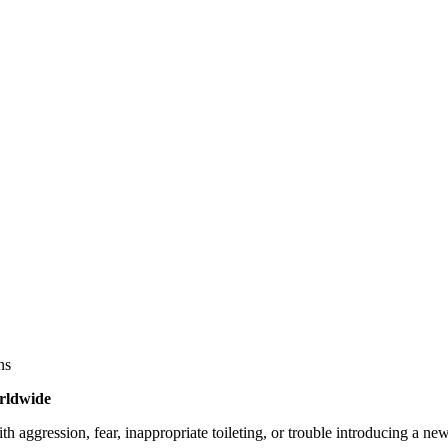
ns
orldwide
h aggression, fear, inappropriate toileting, or trouble introducing a ne