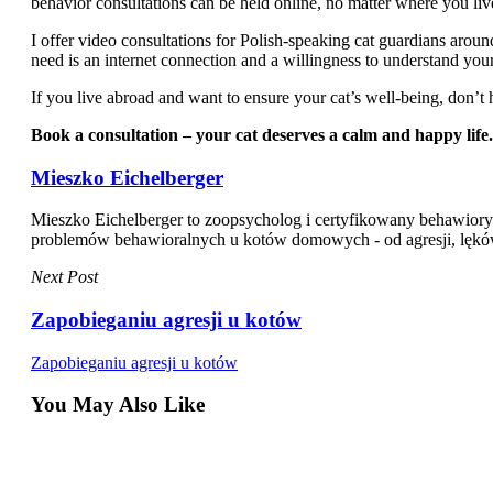
behavior consultations can be held online, no matter where you liv
I offer video consultations for Polish-speaking cat guardians arou
need is an internet connection and a willingness to understand your 
If you live abroad and want to ensure your cat’s well-being, don’t h
Book a consultation – your cat deserves a calm and happy life.
Mieszko Eichelberger
Mieszko Eichelberger to zoopsycholog i certyfikowany behawiory
problemów behawioralnych u kotów domowych - od agresji, lęków i 
Next Post
Zapobieganiu agresji u kotów
Zapobieganiu agresji u kotów
You May Also Like