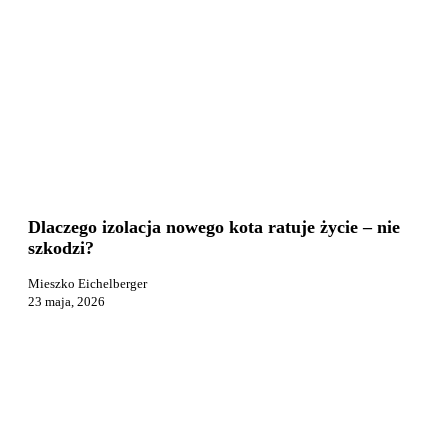
Dlaczego
Kot i jego zachowanie
izolacja
nowego
Dlaczego izolacja nowego kota ratuje życie – nie
kota
szkodzi?
ratuje
życie
Mieszko Eichelberger
–
23 maja, 2026
nie
szkodzi?