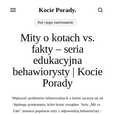
Skip
Menu
Kocie Porady.
to
search
main
Kot i jego zachowanie
content
Mity o kotach vs.
fakty – seria
edukacyjna
behawiorysty | Kocie
Porady
Większość problemów behawioralnych u kotów zaczyna się od
błędnego przekonania, które brzmi rozsądnie. Seria „Mit vs.
Fakt" zestawia popularne mity z odpowiedzią behawiorysty -