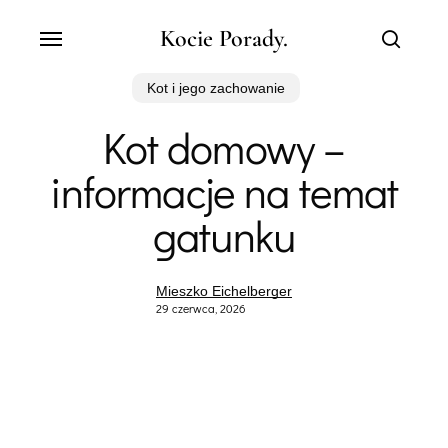
Skip
Menu
Kocie Porady.
to
search
main
content
Kot i jego zachowanie
Kot domowy –
informacje na temat
gatunku
Mieszko Eichelberger
29 czerwca, 2026