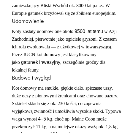
zamieszkujący Bliski Wschód ok. 8000 lat p.n.e.. W
Europie gatunek krzyżował się ze żbikiem europejskim.
Udomowienie
Koty zostały udomowione około
9500 lat temu
w Azji
Zachodniej, pierwotnie jako tępiciele gryzoni. Z czasem
ich rola ewoluowała — z użytkowej w towarzyszącą.
Przez IUCN kot domowy jest klasyfikowany
jako
gatunek inwazyjny
, szczególnie groźny dla
lokalnej fauny.
Budowa i wygląd
Kot domowy ma smukłe, giętkie ciało, spiczaste uszy,
duże oczy z pionowymi źrenicami oraz chowane pazury.
Szkielet składa się z ok. 230 kości, co zapewnia
wyjątkową zwinność i umożliwia wysokie skoki. Typowa
waga wynosi
4–5 kg
, choć np. Maine Coon może
przekroczyć 11 kg, a najmniejsze okazy ważą ok. 1,8 kg.