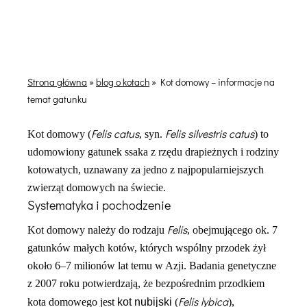
Strona główna
»
blog o kotach
»
Kot domowy – informacje na
temat gatunku
Felis catus
Felis silvestris catus
Kot domowy (
, syn.
) to
udomowiony gatunek ssaka z rzędu drapieżnych i rodziny
kotowatych, uznawany za jedno z najpopularniejszych
zwierząt domowych na świecie.
Systematyka i pochodzenie
Felis
Kot domowy należy do rodzaju
, obejmującego ok. 7
gatunków małych kotów, których wspólny przodek żył
około 6–7 milionów lat temu w Azji. Badania genetyczne
z 2007 roku potwierdzają, że bezpośrednim przodkiem
Felis lybica
kota domowego jest
kot nubijski
(
),