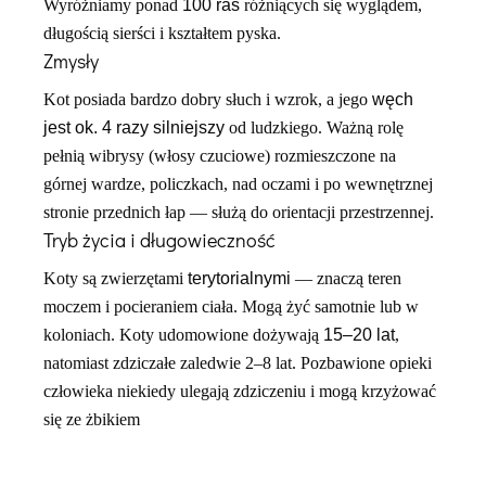
Wyróżniamy ponad
100 ras
różniących się wyglądem,
długością sierści i kształtem pyska.
Zmysły
Kot posiada bardzo dobry słuch i wzrok, a jego
węch
jest ok. 4 razy silniejszy
od ludzkiego. Ważną rolę
pełnią wibrysy (włosy czuciowe) rozmieszczone na
górnej wardze, policzkach, nad oczami i po wewnętrznej
stronie przednich łap — służą do orientacji przestrzennej.
Tryb życia i długowieczność
Koty są zwierzętami
terytorialnymi
— znaczą teren
moczem i pocieraniem ciała. Mogą żyć samotnie lub w
koloniach. Koty udomowione dożywają
15–20 lat
,
natomiast zdziczałe zaledwie 2–8 lat. Pozbawione opieki
człowieka niekiedy ulegają zdziczeniu i mogą krzyżować
się ze żbikiem