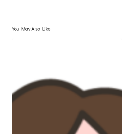
You May Also Like
Szkolenie
na
petsittera