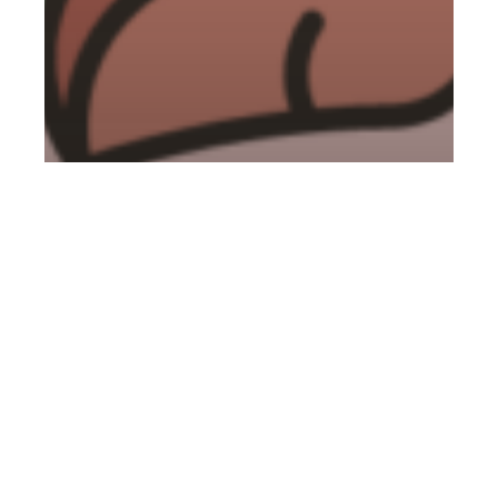
Praca i reklama
Szkolenie na petsittera
Mieszko Eichelberger
18 marca, 2026