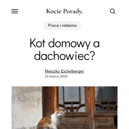
Skip
Menu
Kocie Porady.
to
search
main
content
Praca i reklama
Kot domowy a
dachowiec?
Mieszko Eichelberger
23 marca, 2026