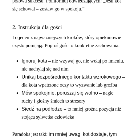
połowa sukcesu. Poinformuj odwiedzających: „Jeśli kot
się schował – zostaw go w spokoju.”
2. Instrukcja dla gości
To jeden z najważniejszych kroków, który opiekunowie
często pomijają. Poproś gości o konkretne zachowania:
Ignoruj kota
– nie wzywaj go, nie wołaj po imieniu,
nie nachylaj się nad nim
Unikaj bezpośredniego kontaktu wzrokowego
–
dla kota wpatrzone oczy to wyzwanie lub groźba
Mów spokojnie, poruszaj się wolno
– nagłe
ruchy i głośny śmiech to stresory
Siedź na podłodze
– to mniej groźna pozycja niż
stojąca sylwetka człowieka
Paradoks jest taki:
im mniej uwagi kot dostaje, tym