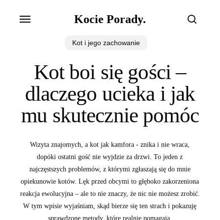
Skip
Menu
Kocie Porady.
to
search
main
Kot i jego zachowanie
content
Kot boi się gości –
dlaczego ucieka i jak
mu skutecznie pomóc
Wizyta znajomych, a kot jak kamfora - znika i nie wraca,
dopóki ostatni gość nie wyjdzie za drzwi. To jeden z
najczęstszych problemów, z którymi zgłaszają się do mnie
opiekunowie kotów. Lęk przed obcymi to głęboko zakorzeniona
reakcja ewolucyjna – ale to nie znaczy, że nic nie możesz zrobić.
W tym wpisie wyjaśniam, skąd bierze się ten strach i pokazuję
sprawdzone metody, które realnie pomagają.