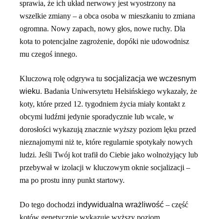
sprawia, że ich układ nerwowy jest wyostrzony na
wszelkie zmiany – a obca osoba w mieszkaniu to zmiana
ogromna. Nowy zapach, nowy głos, nowe ruchy. Dla
kota to potencjalne zagrożenie, dopóki nie udowodnisz
mu czegoś innego.
Kluczową rolę odgrywa tu
socjalizacja we wczesnym
wieku
. Badania Uniwersytetu Helsińskiego wykazały, że
koty, które przed 12. tygodniem życia miały kontakt z
obcymi ludźmi jedynie sporadycznie lub wcale, w
dorosłości wykazują znacznie wyższy poziom lęku przed
nieznajomymi niż te, które regularnie spotykały nowych
ludzi. Jeśli Twój kot trafił do Ciebie jako wolnożyjący lub
przebywał w izolacji w kluczowym oknie socjalizacji –
ma po prostu inny punkt startowy.
Do tego dochodzi
indywidualna wrażliwość
– część
kotów genetycznie wykazuje wyższy poziom