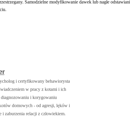
le przestrzegany. Samodzielne modyfikowanie dawek lub nagłe odstawia
ciu.
er
ycholog i certyfikowany behawiorysta
świadczeniem w pracy z kotami i ich
w diagnozowaniu i korygowaniu
otów domowych - od agresji, lęków i
e i zaburzenia relacji z człowiekiem.