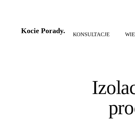
Skip
to
main
Kocie Porady.
content
KONSULTACJE
WI
Izola
pro