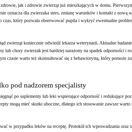
o zdrowie, jak i zdrowie zwierząt już mieszkających w domu. Pierws
nie oznacza dla zwierzaka stres, zmianę warunków i kontakt z nową w
 czas, który pozwala obserwować pupila i wykryć ewentualne proble
tąd zwierząt koniecznie odwiedź lekarza weterynarii. Aktualne badan
y lub chory zwierzak jest bardziej narażony na spadek odporności i ro
m czasie warto też skonsultować się z behawiorystą, który pomoże 
ylko pod nadzorem specjalisty
sięgnąć po suplementy lub leki wspierające odporność i redukujące poz
cepty mogą mieć skutki uboczne, dlatego ich stosowanie zawsze warto
ować w przypadku leków na receptę. Protokół ich wprowadzania oraz o