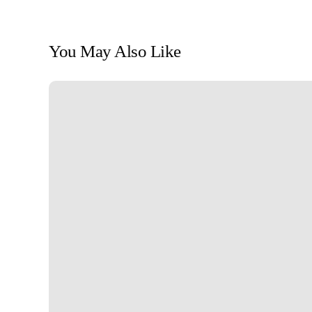
You May Also Like
Kiedy
autorytet
staje
się
reklamą