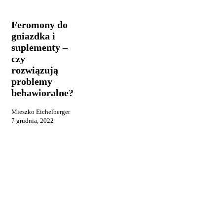
do
reklama
gniazdka
i
Feromony do
suplementy
gniazdka i
–
suplementy –
czy
rozwiązują
czy
problemy
rozwiązują
behawioralne?
problemy
behawioralne?
Mieszko Eichelberger
7 grudnia, 2022