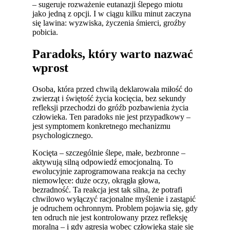
– sugeruje rozważenie eutanazji ślepego miotu
jako jedną z opcji. I w ciągu kilku minut zaczyna
się lawina: wyzwiska, życzenia śmierci, groźby
pobicia.
Paradoks, który warto nazwać
wprost
Osoba, która przed chwilą deklarowała miłość do
zwierząt i świętość życia kocięcia, bez sekundy
refleksji przechodzi do gróźb pozbawienia życia
człowieka. Ten paradoks nie jest przypadkowy –
jest symptomem konkretnego mechanizmu
psychologicznego.
Kocięta – szczególnie ślepe, małe, bezbronne –
aktywują silną odpowiedź emocjonalną. To
ewolucyjnie zaprogramowana reakcja na cechy
niemowlęce: duże oczy, okrągła głowa,
bezradność. Ta reakcja jest tak silna, że potrafi
chwilowo wyłączyć racjonalne myślenie i zastąpić
je odruchem ochronnym. Problem pojawia się, gdy
ten odruch nie jest kontrolowany przez refleksję
moralną – i gdy agresja wobec człowieka staje się