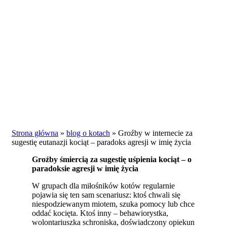
Strona główna
»
blog o kotach
»
Groźby w internecie za
sugestię eutanazji kociąt – paradoks agresji w imię życia
Groźby śmiercią za sugestię uśpienia kociąt – o
paradoksie agresji w imię życia
W grupach dla miłośników kotów regularnie
pojawia się ten sam scenariusz: ktoś chwali się
niespodziewanym miotem, szuka pomocy lub chce
oddać kocięta. Ktoś inny – behawiorystka,
wolontariuszka schroniska, doświadczony opiekun