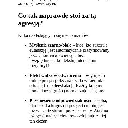
„obroną” zwierzęcia.
Co tak naprawdę stoi za tą
agresją?
Kilka nakładających się mechanizmów:
Myślenie czarno-białe
– ktoś, kto sugeruje
eutanazję, jest automatycznie klasyfikowany
jako „morderca zwierząt”, bez
uwzględnienia kontekstu, intencji ani
merytoryki
Efekt widza w odwróceniu
– w grupach
online presja społeczna działa w kierunku
eskalacji, nie deeskalacji. Każdy kolejny
komentarz z groźbą normalizuje następny
Przeniesienie odpowiedzialności
– osoba,
która szuka kogoś do przejęcia miotu, jest
już w stanie stresu i poczucia winy. Atak na
„złego doradcę” chwilowo zdejmuje z niej
ten ciężar