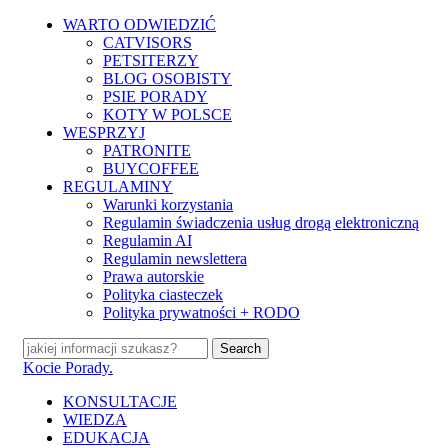
Skip
WARTO ODWIEDZIĆ
to
CATVISORS
main
PETSITERZY
content
BLOG OSOBISTY
PSIE PORADY
KOTY W POLSCE
WESPRZYJ
PATRONITE
BUYCOFFEE
REGULAMINY
Warunki korzystania
Regulamin świadczenia usług drogą elektroniczną
Regulamin AI
Regulamin newslettera
Prawa autorskie
Polityka ciasteczek
Polityka prywatności + RODO
Search
Close
Kocie Porady.
Search
search
Menu
KONSULTACJE
WIEDZA
EDUKACJA