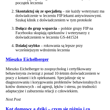
początek leczenia
Skontaktuj się ze specjalistą
– nie każdy weterynarz ma
doświadczenie w leczeniu FIP lekami antywirusowymi.
Szukaj klinik z doświadczeniem w tym protokole
Dołącz do grup wsparcia
– polskie grupy FIP na
Facebooku skupiają opiekunów i weterynarzy z
doświadczeniem w leczeniu GS-441524
Działaj szybko
– rokowania są lepsze przy
wcześniejszym wdrożeniu leczenia
Mieszko Eichelberger
Mieszko Eichelberger to zoopsycholog i certyfikowany
behawiorysta zwierząt z ponad 10-letnim doświadczeniem w
pracy z kotami i ich opiekunami. Specjalizuje się w
diagnozowaniu i korygowaniu problemów behawioralnych u
kotów domowych - od agresji, lęków i stresu, po trudności
adaptacyjne i zaburzenia relacji z człowiekiem.
Next Post
Kot domowy a dziki – czym się różnią i co