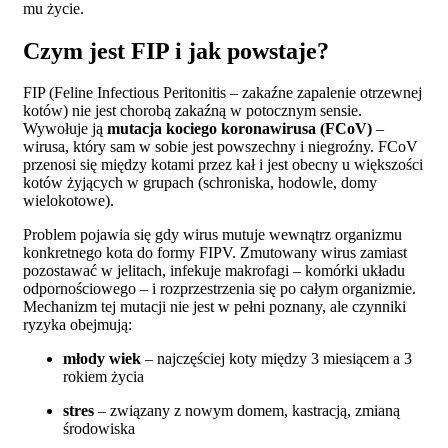
mu życie.
Czym jest FIP i jak powstaje?
FIP (Feline Infectious Peritonitis – zakaźne zapalenie otrzewnej
kotów) nie jest chorobą zakaźną w potocznym sensie.
Wywołuje ją
mutacja kociego koronawirusa (FCoV)
–
wirusa, który sam w sobie jest powszechny i niegroźny. FCoV
przenosi się między kotami przez kał i jest obecny u większości
kotów żyjących w grupach (schroniska, hodowle, domy
wielokotowe).
Problem pojawia się gdy wirus mutuje wewnątrz organizmu
konkretnego kota do formy FIPV. Zmutowany wirus zamiast
pozostawać w jelitach, infekuje makrofagi – komórki układu
odpornościowego – i rozprzestrzenia się po całym organizmie.
Mechanizm tej mutacji nie jest w pełni poznany, ale czynniki
ryzyka obejmują:
młody wiek
– najczęściej koty między 3 miesiącem a 3
rokiem życia
stres
– związany z nowym domem, kastracją, zmianą
środowiska