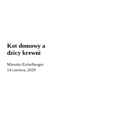
Kot
Kot i jego
domowy
zachowanie
a
dzicy
Kot domowy a
krewni
dzicy krewni
Mieszko Eichelberger
14 czerwca, 2026