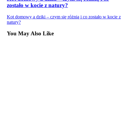
zostało w kocie z natury?
Kot domowy a dziki – czym się różnią i co zostało w kocie z
natury?
You May Also Like