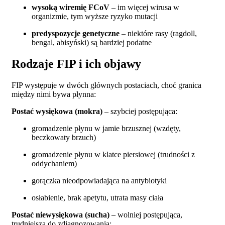
wysoką wiremię FCoV
– im więcej wirusa w
organizmie, tym wyższe ryzyko mutacji
predyspozycje genetyczne
– niektóre rasy (ragdoll,
bengal, abisyński) są bardziej podatne
Rodzaje FIP i ich objawy
FIP występuje w dwóch głównych postaciach, choć granica
między nimi bywa płynna:
Postać wysiękowa (mokra)
– szybciej postępująca:
gromadzenie płynu w jamie brzusznej (wzdęty,
beczkowaty brzuch)
gromadzenie płynu w klatce piersiowej (trudności z
oddychaniem)
gorączka nieodpowiadająca na antybiotyki
osłabienie, brak apetytu, utrata masy ciała
Postać niewysiękowa (sucha)
– wolniej postępująca,
trudniejsza do zdiagnozowania: