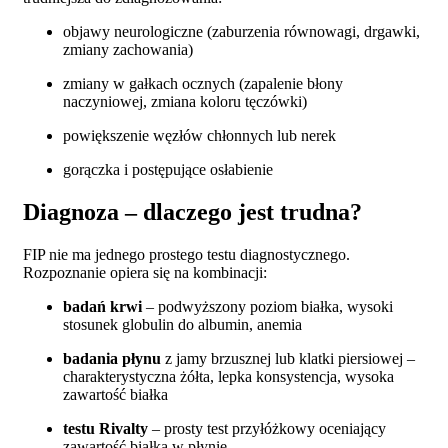
objawy neurologiczne (zaburzenia równowagi, drgawki,
zmiany zachowania)
zmiany w gałkach ocznych (zapalenie błony
naczyniowej, zmiana koloru tęczówki)
powiększenie węzłów chłonnych lub nerek
gorączka i postępujące osłabienie
Diagnoza – dlaczego jest trudna?
FIP nie ma jednego prostego testu diagnostycznego.
Rozpoznanie opiera się na kombinacji:
badań krwi
– podwyższony poziom białka, wysoki
stosunek globulin do albumin, anemia
badania płynu
z jamy brzusznej lub klatki piersiowej –
charakterystyczna żółta, lepka konsystencja, wysoka
zawartość białka
testu Rivalty
– prosty test przyłóżkowy oceniający
zawartość białka w płynie