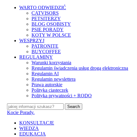
Skip
WARTO ODWIEDZIĆ
to
CATVISORS
main
PETSITERZY
content
BLOG OSOBISTY
PSIE PORADY
KOTY W POLSCE
WESPRZYJ
PATRONITE
BUYCOFFEE
REGULAMINY
Warunki korzystania
Regulamin świadczenia usług drogą elektroniczną
Regulamin AI
Regulamin newslettera
Prawa autorskie
Polityka ciasteczek
Polityka prywatności + RODO
Search
Close
Kocie Porady.
Search
search
Menu
KONSULTACJE
WIEDZA
EDUKACJA