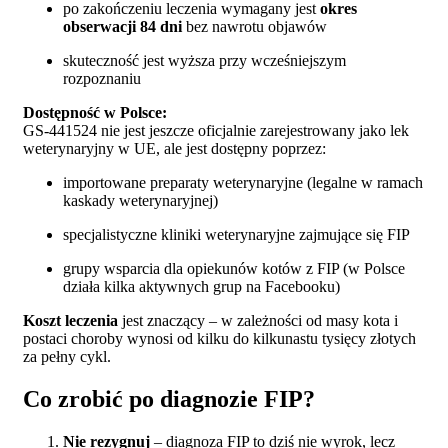
po zakończeniu leczenia wymagany jest
okres
obserwacji 84 dni
bez nawrotu objawów
skuteczność jest wyższa przy wcześniejszym
rozpoznaniu
Dostępność w Polsce:
GS-441524 nie jest jeszcze oficjalnie zarejestrowany jako lek
weterynaryjny w UE, ale jest dostępny poprzez:
importowane preparaty weterynaryjne (legalne w ramach
kaskady weterynaryjnej)
specjalistyczne kliniki weterynaryjne zajmujące się FIP
grupy wsparcia dla opiekunów kotów z FIP (w Polsce
działa kilka aktywnych grup na Facebooku)
Koszt leczenia
jest znaczący – w zależności od masy kota i
postaci choroby wynosi od kilku do kilkunastu tysięcy złotych
za pełny cykl.
Co zrobić po diagnozie FIP?
Nie rezygnuj
– diagnoza FIP to dziś nie wyrok, lecz