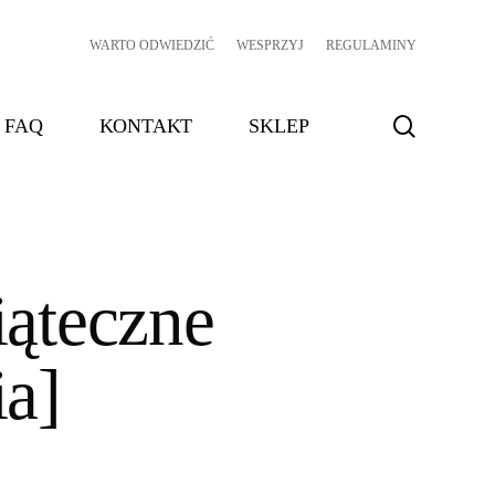
WARTO ODWIEDZIĆ
WESPRZYJ
REGULAMINY
search
FAQ
KONTAKT
SKLEP
iąteczne
ia]