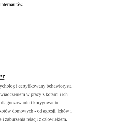
 internautów.
er
ycholog i certyfikowany behawiorysta
świadczeniem w pracy z kotami i ich
w diagnozowaniu i korygowaniu
otów domowych - od agresji, lęków i
e i zaburzenia relacji z człowiekiem.