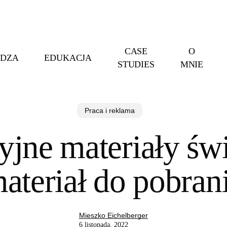
CASE
O
EDZA
EDUKACJA
STUDIES
MNIE
Praca i reklama
jne materiały św
ateriał do pobran
Mieszko Eichelberger
6 listopada, 2022