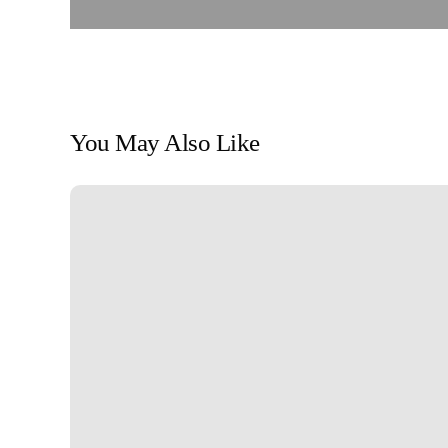
You May Also Like
Negatywny
wpływ
kota
domowego
na
przyrodę