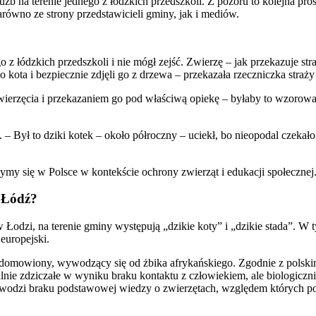
żb na terenie jednego z łódzkich przedszkoli. Z pozoru to kolejna pros
równo ze strony przedstawicieli gminy, jak i mediów.
z łódzkich przedszkoli i nie mógł zejść. Zwierzę – jak przekazuje stra
 kota i bezpiecznie zdjęli go z drzewa – przekazała rzeczniczka straży
ierzęcia i przekazaniem go pod właściwą opiekę – byłaby to wzorowa 
. – Był to dziki kotek – około półroczny – uciekł, bo nieopodal czekało
zymy się w Polsce w kontekście ochrony zwierząt i edukacji społecznej
 Łódź?
 w Łodzi, na terenie gminy występują „dzikie koty” i „dzikie stada”. 
europejski.
domowiony, wywodzący się od żbika afrykańskiego. Zgodnie z polskim
tualnie zdziczałe w wyniku braku kontaktu z człowiekiem, ale biologic
 dowodzi braku podstawowej wiedzy o zwierzętach, względem których p