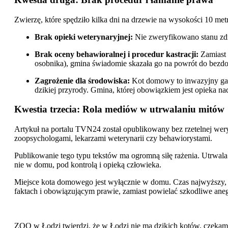
Zwierzę, które spędziło kilka dni na drzewie na wysokości 10 me
Brak opieki weterynaryjnej:
Nie zweryfikowano stanu zdro
Brak oceny behawioralnej i procedur kastracji:
Zamiast 
osobnika), gmina świadomie skazała go na powrót do bezd
Zagrożenie dla środowiska:
Kot domowy to inwazyjny gatu
dzikiej przyrody. Gmina, której obowiązkiem jest opieka n
Kwestia trzecia: Rola mediów w utrwalaniu mitów
Artykuł na portalu TVN24 został opublikowany bez rzetelnej weryfi
zoopsychologami, lekarzami weterynarii czy behawiorystami.
Publikowanie tego typu tekstów ma ogromną siłę rażenia. Utrwala
nie w domu, pod kontrolą i opieką człowieka.
Miejsce kota domowego jest wyłącznie w domu. Czas najwyższy, a
faktach i obowiązującym prawie, zamiast powielać szkodliwe ane
ZOO w Łodzi twierdzi, że w Łodzi nie ma dzikich kotów, czekamy 