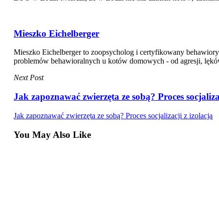
Mieszko Eichelberger
Mieszko Eichelberger to zoopsycholog i certyfikowany behawiory
problemów behawioralnych u kotów domowych - od agresji, lęków i 
Next Post
Jak zapoznawać zwierzęta ze sobą? Proces socjalizac
Jak zapoznawać zwierzęta ze sobą? Proces socjalizacji z izolacją
You May Also Like