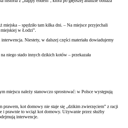
ta historia z „happy endem”, która po głębszej analizie obnaża
ż miejska – spędziło tam kilka dni. – Na miejsce przyjechali
 miejskiej w Łodzi”.
interwencja. Niestety, w dalszej części materiału dowiadujemy
 na niego stado innyc
h dzikich kotów – przekazała
.
W tym miejscu należy stanowczo sprostować: w Polsce występują
 prawem, kot domowy nie staje się „dzikim zwierzęciem” z racji
znie i prawnie to wciąż kot domowy. Używanie przez służby
odejmują interwencje.