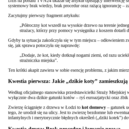
Dziś na portalu TVN24 ukazał się artykuł opisujący interwencję słu
systemowy brak wiedzy, brak procedur oraz rażącą ignorancję – za
Zacytujmy pierwszy fragment artykułu:
„Półroczny kot wszedł na wysokie drzewo na terenie jednego 
strażacy, którzy przy pomocy wysięgnika z koszem dotarli do
Gdyby ta sytuacja zakończyła się w tym miejscu – odłowieniem zw
się, jak sprawa potoczyła się naprawdę:
„Dodaje, że kot, kiedy dotknął nogami ziemi, od razu uciekł
strażniczka miejska”.
Ten krótki akapit zawiera w sobie esencję problemu, z jakim mier
Kwestia pierwsza: Jakie „dzikie koty
” zamieszkują
Według oficjalnego stanowi
ska przedstawicielki Straży Miejskiej
wyłącznie dwa dzikie gatunki kotów – ryś euroazjatycki oraz żbik 
Zwierzę ściągnięte z drzewa w Łodzi to
kot domowy
– gatunek u
tego, że urodził się na ulicy. Jest to zwierzę bezdomne lub ewen
infantylnych i merytorycznie błędnych określeń („dziki kotek”)
Kwestia druga: Brak procedur i łamanie prawa