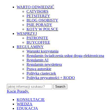
Skip
WARTO ODWIEDZIĆ
to
CATVISORS
main
PETSITERZY
content
BLOG OSOBISTY
PSIE PORADY
KOTY W POLSCE
WESPRZYJ
PATRONITE
BUYCOFFEE
REGULAMINY
Warunki korzystania
Regulamin świadczenia usług drogą elektroniczną
Regulamin AI
Regulamin newslettera
Prawa autorskie
Polityka ciasteczek
Polityka prywatności + RODO
Search
Close
Kocie Porady.
Search
search
Menu
KONSULTACJE
WIEDZA
EDUKACJA