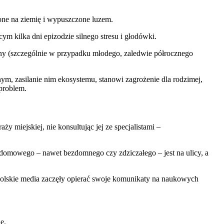
cone na ziemię i wypuszczone luzem.
 kilka dni epizodzie silnego stresu i głodówki.
yjny (szczególnie w przypadku młodego, zaledwie półrocznego
, zasilanie nim ekosystemu, stanowi zagrożenie dla rodzimej,
 problem.
y miejskiej, nie konsultując jej ze specjalistami –
a domowego – nawet bezdomnego czy zdziczałego – jest na ulicy, a
polskie media zaczęły opierać swoje komunikaty na naukowych
e.