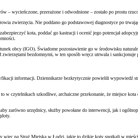
trów – wycieńczone, przerażone i odwodnione – zostało po prostu rzu
wia zwierzęcia. Nie poddano go podstawowej diagnostyce po trwającym
zabezpieczyć kota, poddać go kastracji i ocenić jego potencjał adopc
omności.
nek obcy (IGO). Świadome pozostawienie go w środowisku naturalnym
ad zwierzętami bezdomnymi, w ten sposób wręcz utrwala i sankcjonuje
kacji informacji. Dziennikarze bezkrytycznie powielili wypowiedź straż
 to w czytelnikach szkodliwe, archaiczne przekonanie, że miejsce kot
by zarówno urzędnicy, służby powołane do interwencji, jak i ogólno
gdoty.
więc na Straż Miejską w Łodzi, jakie to dzikie koty spotkali w mieści