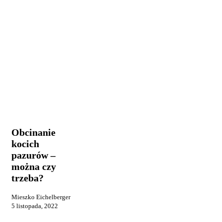
Obcinanie
Praca i
kocich
reklama
pazurów
–
Obcinanie
można
kocich
czy
pazurów –
trzeba?
można czy
trzeba?
Mieszko Eichelberger
5 listopada, 2022