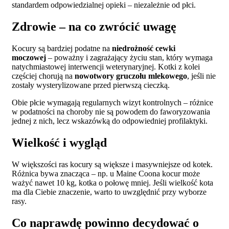
standardem odpowiedzialnej opieki – niezależnie od płci.
Zdrowie – na co zwrócić uwagę
Kocury są bardziej podatne na
niedrożność cewki
moczowej
– poważny i zagrażający życiu stan, który wymaga
natychmiastowej interwencji weterynaryjnej. Kotki z kolei
częściej chorują na
nowotwory gruczołu mlekowego
, jeśli nie
zostały wysterylizowane przed pierwszą cieczką.
Obie płcie wymagają regularnych wizyt kontrolnych – różnice
w podatności na choroby nie są powodem do faworyzowania
jednej z nich, lecz wskazówką do odpowiedniej profilaktyki.
Wielkość i wygląd
W większości ras kocury są większe i masywniejsze od kotek.
Różnica bywa znacząca – np. u Maine Coona kocur może
ważyć nawet 10 kg, kotka o połowę mniej. Jeśli wielkość kota
ma dla Ciebie znaczenie, warto to uwzględnić przy wyborze
rasy.
Co naprawdę powinno decydować o