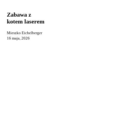
z
reklama
kotem
laserem
Zabawa z
kotem laserem
Mieszko Eichelberger
16 maja, 2026