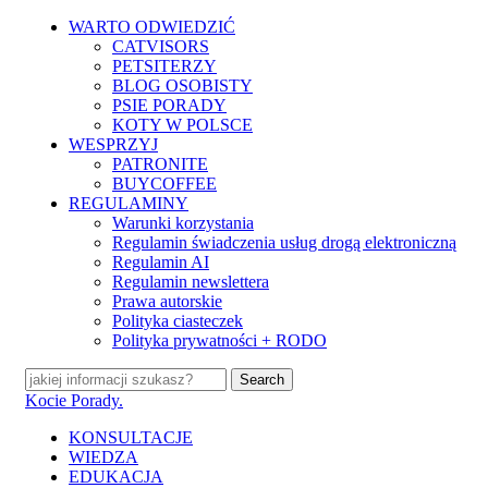
Skip
WARTO ODWIEDZIĆ
to
CATVISORS
main
PETSITERZY
content
BLOG OSOBISTY
PSIE PORADY
KOTY W POLSCE
WESPRZYJ
PATRONITE
BUYCOFFEE
REGULAMINY
Warunki korzystania
Regulamin świadczenia usług drogą elektroniczną
Regulamin AI
Regulamin newslettera
Prawa autorskie
Polityka ciasteczek
Polityka prywatności + RODO
Search
Close
Kocie Porady.
Search
search
Menu
KONSULTACJE
WIEDZA
EDUKACJA