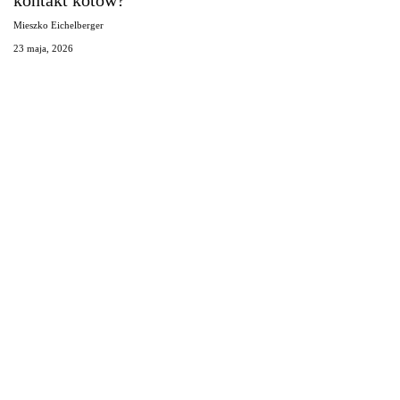
kontakt kotów?
swobodny
Mieszko Eichelberger
kontakt
23 maja, 2026
kotów?