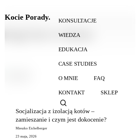
Skip
to
Kocie Porady.
main
KONSULTACJE
content
drugi kot w domu
WIEDZA
EDUKACJA
CASE STUDIES
O MNIE
FAQ
KONTAKT
SKLEP
search
Socjalizacja
Kot i jego zachowanie
Socjalizacja z izolacją kotów –
z
zamieszanie i czym jest dokocenie?
izolacją
kotów
Mieszko Eichelberger
–
23 maja, 2026