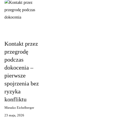
Kontakt
Kot i jego
przez
zachowanie
Kontakt przez
przegrodę
przegrodę
podczas
dokocenia
podczas
–
dokocenia –
pierwsze
pierwsze
spojrzenia
spojrzenia bez
bez
ryzyka
ryzyka
konfliktu
konfliktu
Mieszko Eichelberger
23 maja, 2026