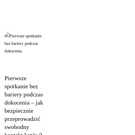
Pierwsze
Kot i jego
spotkanie
zachowanie
Pierwsze
bez
spotkanie bez
bariery
podczas
bariery podczas
dokocenia
dokocenia – jak
–
bezpiecznie
jak
przeprowadzić
bezpiecznie
swobodny
przeprowadzić