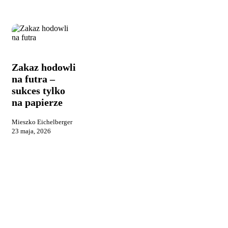
Zakaz
Opinie i uwagi
hodowli
na
Zakaz hodowli
futra
na futra –
–
sukces tylko
sukces
tylko
na papierze
na
papierze
Mieszko Eichelberger
23 maja, 2026