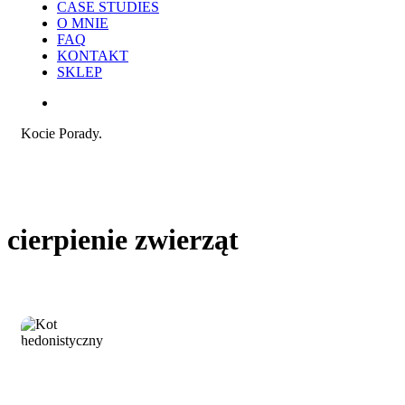
CASE STUDIES
O MNIE
FAQ
KONTAKT
SKLEP
search
Kocie Porady.
cierpienie zwierząt
Kot
Opinie i uwagi
hedonistyczny