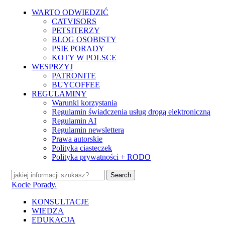
Skip
WARTO ODWIEDZIĆ
to
CATVISORS
main
PETSITERZY
content
BLOG OSOBISTY
PSIE PORADY
KOTY W POLSCE
WESPRZYJ
PATRONITE
BUYCOFFEE
REGULAMINY
Warunki korzystania
Regulamin świadczenia usług drogą elektroniczną
Regulamin AI
Regulamin newslettera
Prawa autorskie
Polityka ciasteczek
Polityka prywatności + RODO
Search
Close
Kocie Porady.
Search
search
Menu
KONSULTACJE
WIEDZA
EDUKACJA