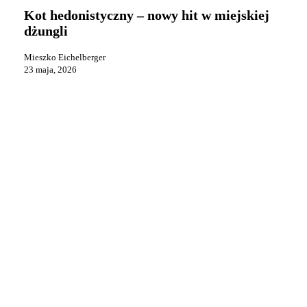
–
Kot hedonistyczny – nowy hit w miejskiej
nowy
dżungli
hit
w
Mieszko Eichelberger
miejskiej
23 maja, 2026
dżungli