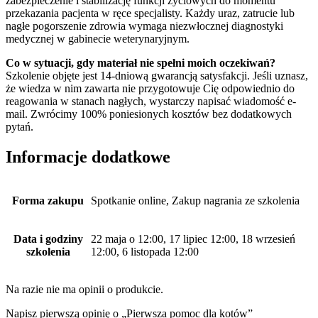
zabezpieczenie i stabilizację funkcji życiowych do momentu
przekazania pacjenta w ręce specjalisty. Każdy uraz, zatrucie lub
nagłe pogorszenie zdrowia wymaga niezwłocznej diagnostyki
medycznej w gabinecie weterynaryjnym.
Co w sytuacji, gdy materiał nie spełni moich oczekiwań?
Szkolenie objęte jest 14-dniową gwarancją satysfakcji. Jeśli uznasz,
że wiedza w nim zawarta nie przygotowuje Cię odpowiednio do
reagowania w stanach nagłych, wystarczy napisać wiadomość e-
mail. Zwrócimy 100% poniesionych kosztów bez dodatkowych
pytań.
Informacje dodatkowe
Forma zakupu
Spotkanie online, Zakup nagrania ze szkolenia
Data i godziny
22 maja o 12:00, 17 lipiec 12:00, 18 wrzesień
szkolenia
12:00, 6 listopada 12:00
Na razie nie ma opinii o produkcie.
Napisz pierwszą opinię o „Pierwsza pomoc dla kotów”