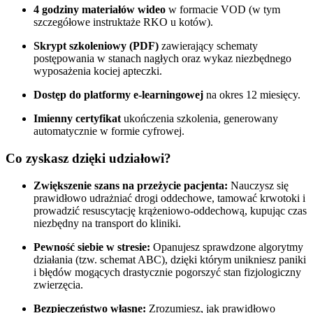
4 godziny materiałów wideo
w formacie VOD (w tym
szczegółowe instruktaże RKO u kotów).
Skrypt szkoleniowy (PDF)
zawierający schematy
postępowania w stanach nagłych oraz wykaz niezbędnego
wyposażenia kociej apteczki.
Dostęp do platformy e-learningowej
na okres 12 miesięcy.
Imienny certyfikat
ukończenia szkolenia, generowany
automatycznie w formie cyfrowej.
Co zyskasz dzięki udziałowi?
Zwiększenie szans na przeżycie pacjenta:
Nauczysz się
prawidłowo udrażniać drogi oddechowe, tamować krwotoki i
prowadzić resuscytację krążeniowo-oddechową, kupując czas
niezbędny na transport do kliniki.
Pewność siebie w stresie:
Opanujesz sprawdzone algorytmy
działania (tzw. schemat ABC), dzięki którym unikniesz paniki
i błędów mogących drastycznie pogorszyć stan fizjologiczny
zwierzęcia.
Bezpieczeństwo własne:
Zrozumiesz, jak prawidłowo