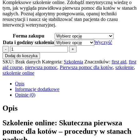
Kompleksowe szkolenie online.
Zdobądź merytoryczną wiedzę o
od
tym,
jak wygląda prawidłowa pierwsza pomoc dla kotów w stanach
150,00 zł
nagłych.
Poznaj algorytmy postępowania,
opanuj techniki
do
resuscytacji i naucz się stabilizować stan pacjenta do czasu
250,00 zł
interwencji weterynaryjnej.
Forma zakupu
Data i godziny szkolenia
Wyczyść
ilość
Pierwsza
Dodaj do koszyka
pomoc
SKU:
Brak danych
Kategoria:
Szkolenia
Znaczników:
first aid
,
first
dla
aid course
,
pierwsza pomoc
,
Pierwsza pomoc dla kotów
,
szkolenie
,
kotów
szkolenie online
Opis
Informacje dodatkowe
Opinie (0)
Opis
Szkolenie online: Skuteczna pierwsza
pomoc dla kotów – procedury w stanach
nagłych