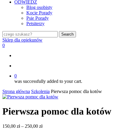
ODWIEDŹ
Blog osobisty
Kocie Porady
Psie Porady
Petsiterzy
Search
Close
Sklep dla opiekunów
Search
search
0
search
0
was successfully added to your cart.
Strona główna
Szkolenia
Pierwsza pomoc dla kotów
Pierwsza pomoc dla kotów
Zakres
150,00
zł
–
250,00
zł
cen: