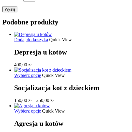
Podobne produkty
Dodaj do koszyka
Quick View
Depresja u kotów
400,00
zł
Ten
Wybierz opcje
Quick View
produkt
ma
Socjalizacja kot z dzieckiem
wiele
wariantów.
Zakres
150,00
zł
–
250,00
zł
Opcje
cen:
można
Ten
od
Wybierz opcje
Quick View
wybrać
produkt
150,00 zł
na
ma
do
Agresja u kotów
stronie
wiele
250,00 zł
produktu
wariantów.