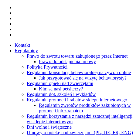
Skip
facebook
to
youtube
main
instagram
content
tiktok
phone
email
Kontakt
Regulaminy
Prawo do zwrotu towaru zakupionego przez Internet
Prawo do odstąpienia umowy
Polityka Prywatności
Regulamin konsultacji behawioralnej na żywo i online
Jak przygotować się na wizytę behawiorysty?
Regulamin opieki nad zwierzętami
Kim są nasi petsiterzy?
Regulamin dot. szkoleń i wykładów
Regulamin promocji i rabatów sklepu internetowego
Regulamin zwrotów produktów zakupionych w
promocji lub z rabatem
Regulamin korzystania z narzędzi sztucznej inteligencji
w sklepie internetowym
Dni wolne i świąteczne
Umowy o opiekę nad zwierzętami (PL, DE, FR, ENG)