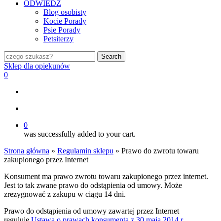
ODWIEDŹ
Blog osobisty
Kocie Porady
Psie Porady
Petsiterzy
Search
Close
Sklep dla opiekunów
Search
search
0
search
0
was successfully added to your cart.
Strona główna
»
Regulamin sklepu
»
Prawo do zwrotu towaru
zakupionego przez Internet
Konsument ma prawo zwrotu towaru zakupionego przez internet.
Jest to tak zwane prawo do odstąpienia od umowy. Może
zrezygnować z zakupu w ciągu 14 dni.
Prawo do odstąpienia od umowy zawartej przez Internet
reguluje
Ustawa o prawach konsumenta z 30 maja 2014 r.
,