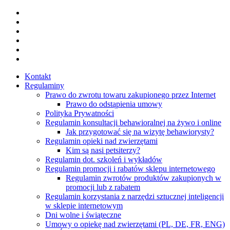
Skip
facebook
to
youtube
main
instagram
content
tiktok
phone
email
Kontakt
Regulaminy
Prawo do zwrotu towaru zakupionego przez Internet
Prawo do odstąpienia umowy
Polityka Prywatności
Regulamin konsultacji behawioralnej na żywo i online
Jak przygotować się na wizytę behawiorysty?
Regulamin opieki nad zwierzętami
Kim są nasi petsiterzy?
Regulamin dot. szkoleń i wykładów
Regulamin promocji i rabatów sklepu internetowego
Regulamin zwrotów produktów zakupionych w
promocji lub z rabatem
Regulamin korzystania z narzędzi sztucznej inteligencji
w sklepie internetowym
Dni wolne i świąteczne
Umowy o opiekę nad zwierzętami (PL, DE, FR, ENG)