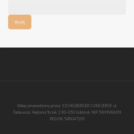
Sklep prowadzony przez EICHELBERGER CONCIERGE ul.
Tadeusza Rejtana 1b lok. 2 80-050 Gdańsk NIP: 5891986613
REGON: 545047293