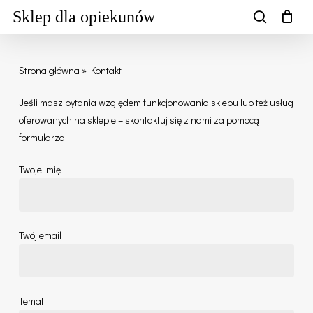
Skip
Sklep dla opiekunów
to
search
main
content
Strona główna
»
Kontakt
Jeśli masz pytania względem funkcjonowania sklepu lub też usług
oferowanych na sklepie – skontaktuj się z nami za pomocą
formularza.
Twoje imię
Twój email
Temat