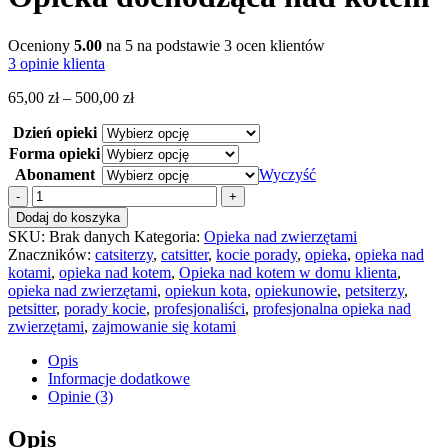
Oceniony
5.00
na 5 na podstawie
3
ocen klientów
3
opinie klienta
Zakres
65,00
zł
–
500,00
zł
cen:
Dzień opieki
od
65,00 zł
Forma opieki
do
Abonament
Wyczyść
500,00 zł
ilość
Opieka
Dodaj do koszyka
dochodząca
SKU:
Brak danych
Kategoria:
Opieka nad zwierzętami
nad
Znaczników:
catsiterzy
,
catsitter
,
kocie porady
,
opieka
,
opieka nad
kotem
kotami
,
opieka nad kotem
,
Opieka nad kotem w domu klienta
,
opieka nad zwierzętami
,
opiekun kota
,
opiekunowie
,
petsiterzy
,
petsitter
,
porady kocie
,
profesjonaliści
,
profesjonalna opieka nad
zwierzętami
,
zajmowanie się kotami
Opis
Informacje dodatkowe
Opinie (3)
Opis