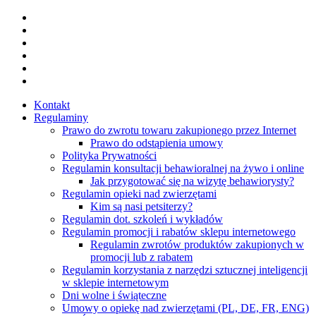
Skip
facebook
to
youtube
main
instagram
content
tiktok
phone
email
Kontakt
Regulaminy
Prawo do zwrotu towaru zakupionego przez Internet
Prawo do odstąpienia umowy
Polityka Prywatności
Regulamin konsultacji behawioralnej na żywo i online
Jak przygotować się na wizytę behawiorysty?
Regulamin opieki nad zwierzętami
Kim są nasi petsiterzy?
Regulamin dot. szkoleń i wykładów
Regulamin promocji i rabatów sklepu internetowego
Regulamin zwrotów produktów zakupionych w
promocji lub z rabatem
Regulamin korzystania z narzędzi sztucznej inteligencji
w sklepie internetowym
Dni wolne i świąteczne
Umowy o opiekę nad zwierzętami (PL, DE, FR, ENG)