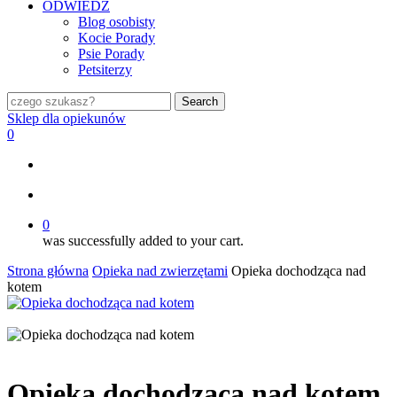
ODWIEDŹ
Blog osobisty
Kocie Porady
Psie Porady
Petsiterzy
Search
Close
Sklep dla opiekunów
Search
search
0
search
0
was successfully added to your cart.
Strona główna
Opieka nad zwierzętami
Opieka dochodząca nad
kotem
Opieka dochodząca nad kotem