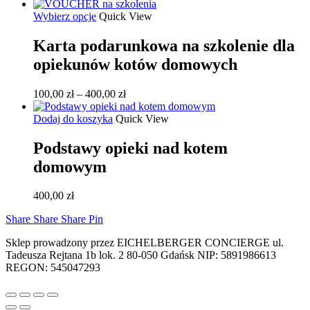
Ten
Wybierz opcje
Quick View
produkt
ma
Karta podarunkowa na szkolenie dla
wiele
opiekunów kotów domowych
wariantów.
Opcje
można
Zakres
100,00
zł
–
400,00
zł
wybrać
cen:
na
od
Dodaj do koszyka
Quick View
stronie
100,00 zł
produktu
do
Podstawy opieki nad kotem
400,00 zł
domowym
400,00
zł
Share
Share
Share
Share
Pin
Sklep prowadzony przez EICHELBERGER CONCIERGE ul.
Tadeusza Rejtana 1b lok. 2 80-050 Gdańsk NIP: 5891986613
REGON: 545047293