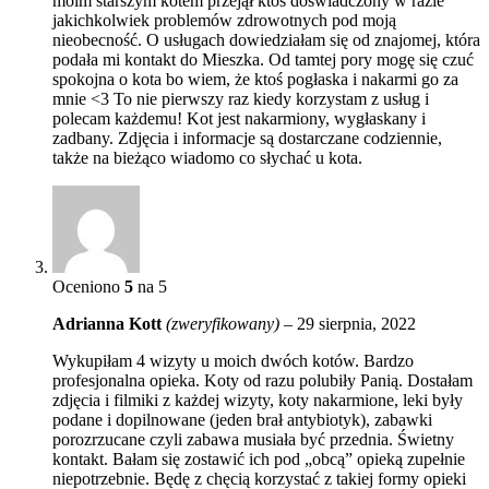
moim starszym kotem przejął ktoś doświadczony w razie
jakichkolwiek problemów zdrowotnych pod moją
nieobecność. O usługach dowiedziałam się od znajomej, która
podała mi kontakt do Mieszka. Od tamtej pory mogę się czuć
spokojna o kota bo wiem, że ktoś pogłaska i nakarmi go za
mnie <3 To nie pierwszy raz kiedy korzystam z usług i
polecam każdemu! Kot jest nakarmiony, wygłaskany i
zadbany. Zdjęcia i informacje są dostarczane codziennie,
także na bieżąco wiadomo co słychać u kota.
Oceniono
5
na 5
Adrianna Kott
(zweryfikowany)
–
29 sierpnia, 2022
Wykupiłam 4 wizyty u moich dwóch kotów. Bardzo
profesjonalna opieka. Koty od razu polubiły Panią. Dostałam
zdjęcia i filmiki z każdej wizyty, koty nakarmione, leki były
podane i dopilnowane (jeden brał antybiotyk), zabawki
porozrzucane czyli zabawa musiała być przednia. Świetny
kontakt. Bałam się zostawić ich pod „obcą” opieką zupełnie
niepotrzebnie. Będę z chęcią korzystać z takiej formy opieki