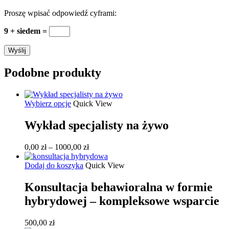
Proszę wpisać odpowiedź cyframi:
9 + siedem =
Podobne produkty
Ten
Wybierz opcje
Quick View
produkt
ma
Wykład specjalisty na żywo
wiele
wariantów.
Zakres
0,00
zł
–
1000,00
zł
Opcje
cen:
można
od
Dodaj do koszyka
Quick View
wybrać
0,00 zł
na
do
Konsultacja behawioralna w formie
stronie
1000,00 zł
produktu
hybrydowej – kompleksowe wsparcie
500,00
zł