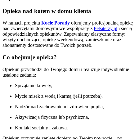
Opieka nad kotem w domu klienta
W ramach projektu
Kocie Porady
oferujemy profesjonalną opiekę
nad zwierzętami domowymi we współpracy z
Petsiterzy.pl
i siecią
odpowiedzialnych opiekunów. Zapewniamy elastyczne formy:
wizyty dochodzące, opiekę weekendową, zamieszkanie oraz
abonamenty dostosowane do Twoich potrzeb.
Co obejmuje opieka?
Opiekun przychodzi do Twojego domu i realizuje indywidualnie
ustalone zadania:
Sprzątanie kuwety,
Mycie misek z wodą i karmą (jeśli potrzeba),
Nadzór nad zachowaniem i zdrowiem pupila,
Aktywizacja fizyczna lub psychiczna,
Kontakt socjalny i zabawa.
Opiekun otrzymuje zapłatę dopiero po Twoim powrocie – po