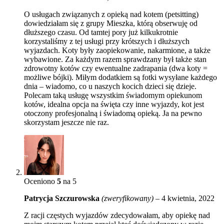
O usługach związanych z opieką nad kotem (petsitting)
dowiedziałam się z grupy Mieszka, którą obserwuję od
dłuższego czasu. Od tamtej pory już kilkukrotnie
korzystaliśmy z tej usługi przy krótszych i dłuższych
wyjazdach. Koty były zaopiekowanie, nakarmione, a także
wybawione. Za każdym razem sprawdzany był także stan
zdrowotny kotów czy ewentualne zadrapania (dwa koty =
możliwe bójki). Miłym dodatkiem są fotki wysyłane każdego
dnia – wiadomo, co u naszych kocich dzieci się dzieje.
Polecam taką usługę wszystkim świadomym opiekunom
kotów, idealna opcja na święta czy inne wyjazdy, kot jest
otoczony profesjonalną i świadomą opieką. Ja na pewno
skorzystam jeszcze nie raz.
Oceniono
5
na 5
Patrycja Szczurowska
(zweryfikowany)
–
4 kwietnia, 2022
Z racji częstych wyjazdów zdecydowałam, aby opiekę nad