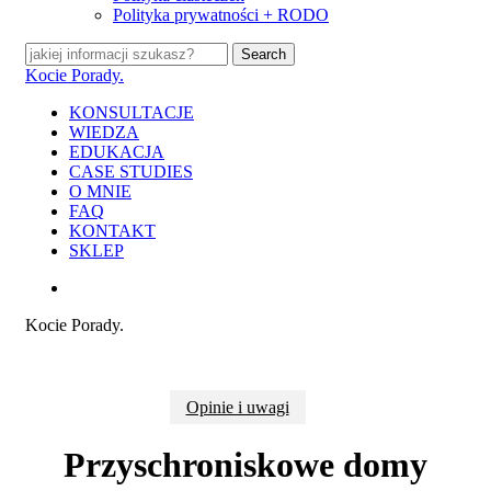
Polityka prywatności + RODO
Search
Close
Kocie Porady.
Search
search
Menu
KONSULTACJE
WIEDZA
EDUKACJA
CASE STUDIES
O MNIE
FAQ
KONTAKT
SKLEP
search
Kocie Porady.
Opinie i uwagi
Przyschroniskowe domy