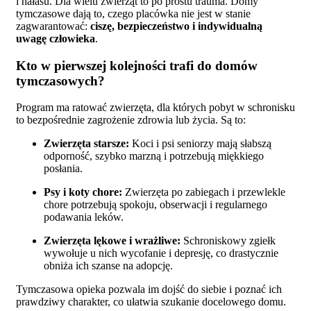
i hałasu. Dla wielu zwierząt to po prostu trauma. Domy
tymczasowe dają to, czego placówka nie jest w stanie
zagwarantować:
ciszę, bezpieczeństwo i indywidualną
uwagę człowieka
.
Kto w pierwszej kolejności trafi do domów
tymczasowych?
Program ma ratować zwierzęta, dla których pobyt w schronisku
to bezpośrednie zagrożenie zdrowia lub życia. Są to:
Zwierzęta starsze:
Koci i psi seniorzy mają słabszą
odporność, szybko marzną i potrzebują miękkiego
posłania.
Psy i koty chore:
Zwierzęta po zabiegach i przewlekle
chore potrzebują spokoju, obserwacji i regularnego
podawania leków.
Zwierzęta lękowe i wrażliwe:
Schroniskowy zgiełk
wywołuje u nich wycofanie i depresję, co drastycznie
obniża ich szanse na adopcję.
Tymczasowa opieka pozwala im dojść do siebie i poznać ich
prawdziwy charakter, co ułatwia szukanie docelowego domu.