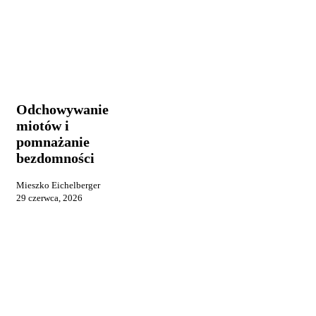
Odchowywanie
Opinie i uwagi
miotów
i
Odchowywanie
pomnażanie
miotów i
bezdomności
pomnażanie
bezdomności
Mieszko Eichelberger
29 czerwca, 2026