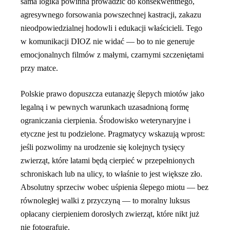
sama logika powinna prowadzić do konsekwentnego,
agresywnego forsowania powszechnej kastracji, zakazu
nieodpowiedzialnej hodowli i edukacji właścicieli. Tego
w komunikacji DIOZ nie widać — bo to nie generuje
emocjonalnych filmów z małymi, czarnymi szczeniętami
przy matce.
Polskie prawo dopuszcza eutanazję ślepych miotów jako
legalną i w pewnych warunkach uzasadnioną formę
ograniczania cierpienia. Środowisko weterynaryjne i
etyczne jest tu podzielone. Pragmatycy wskazują wprost:
jeśli pozwolimy na urodzenie się kolejnych tysięcy
zwierząt, które latami będą cierpieć w przepełnionych
schroniskach lub na ulicy, to właśnie to jest większe zło.
Absolutny sprzeciw wobec uśpienia ślepego miotu — bez
równoległej walki z przyczyną — to moralny luksus
opłacany cierpieniem dorosłych zwierząt, które nikt już
nie fotografuje.