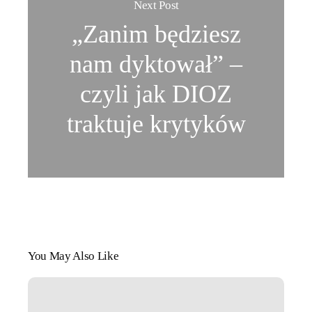
Next Post
„Zanim będziesz
nam dyktował” –
czyli jak DIOZ
traktuje krytyków
You May Also Like
Jaka
kuweta