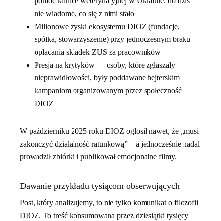
pomoc klinice weterynaryjnej w Ukrainie; do dziś
nie wiadomo, co się z nimi stało
Milionowe zyski ekosystemu DIOZ (fundacje,
spółka, stowarzyszenie) przy jednoczesnym braku
opłacania składek ZUS za pracowników
Presja na krytyków — osoby, które zgłaszały
nieprawidłowości, były poddawane hejterskim
kampaniom organizowanym przez społeczność
DIOZ
W październiku 2025 roku DIOZ ogłosił nawet, że „musi
zakończyć działalność ratunkową” – a jednocześnie nadal
prowadził zbiórki i publikował emocjonalne filmy.
Dawanie przykładu tysiącom obserwujących
Post, który analizujemy, to nie tylko komunikat o filozofii
DIOZ. To treść konsumowana przez dziesiątki tysięcy