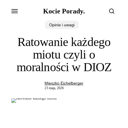
Skip
Menu
Kocie Porady.
to
search
main
Opinie i uwagi
content
Ratowanie każdego
miotu czyli o
moralności w DIOZ
Mieszko Eichelberger
23 maja, 2026