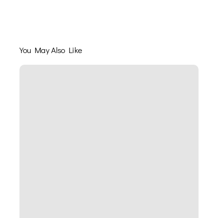
You May Also Like
Kot
i
załatwianie
się
do
ludzkiej
toalety