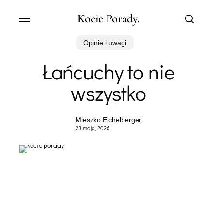
Skip
Menu
Kocie Porady.
to
search
main
content
Opinie i uwagi
Łańcuchy to nie
wszystko
Mieszko Eichelberger
23 maja, 2026